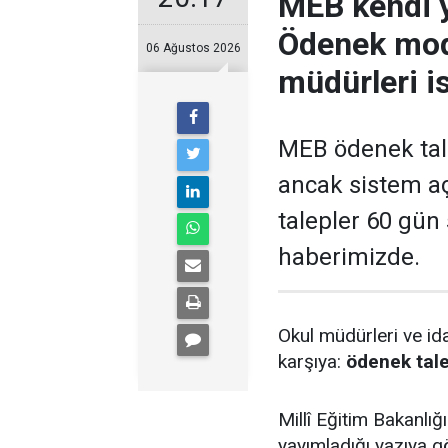
MEB kendi 
Ödenek mod
06 Ağustos 2026
müdürleri i
MEB ödenek tale
ancak sistem açı
talepler 60 gün 
haberimizde.
Okul müdürleri ve ida
karşıya:
ödenek tale
Millî Eğitim Bakanlı
yayımladığı yazıya g