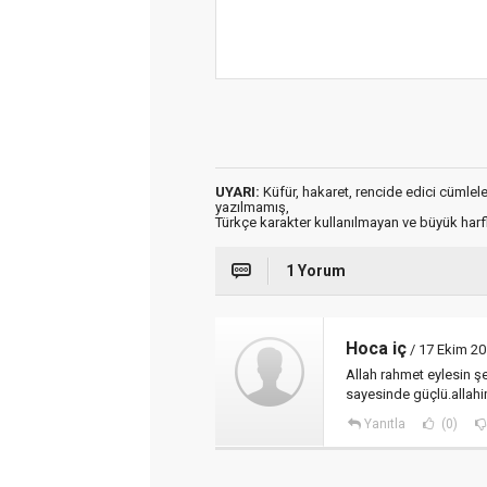
UYARI:
Küfür, hakaret, rencide edici cümleler 
yazılmamış,
Türkçe karakter kullanılmayan ve büyük har
1 Yorum
Hoca iç
/ 17 Ekim 20
Allah rahmet eylesin şe
sayesinde güçlü.allahim
Yanıtla
(0)