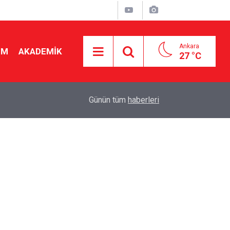
Ankara
İM
AKADEMİK
27 °C
19:46
Ücretli öğretmenlere kadro yok! Bakan Tekin Mec
Günün tüm
haberleri