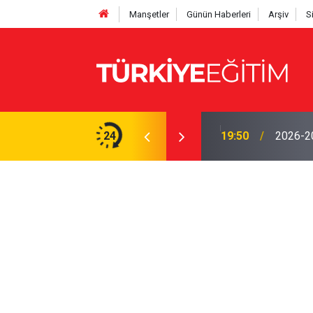
Manşetler
Günün Haberleri
Arşiv
S
yor! Ödenek modülü açılmadı, Okul müdürleri
24
19:50
2026-202