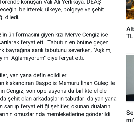
. Törende konuşan Vali Ali Yerlikaya, DEAŞ
ceğini belirterek, ülkeye, bölgeye ve şehit
ı diledi.
Al
'in üniformasını giyen kızı Merve Cengiz ise
TL
arılarak feryat etti. Tabutun en önüne geçen
k bayrağına sarılı tabutunu severken, "Aşkım,
im. Ağlamıyorum" diye feryat etti.
ler, yan yana defin edildiler
an kıskandıran Başpolis Memuru İlhan Güleç ile
 Cengiz, son operasyona da birlikte el ele
nda şehit olan arkadaşların tabutları da yan yana
n sarılıp feryat ettiği şehitler, okunan duaların
Se
arının omuzlarında memleketlerine gönderildi.
mı