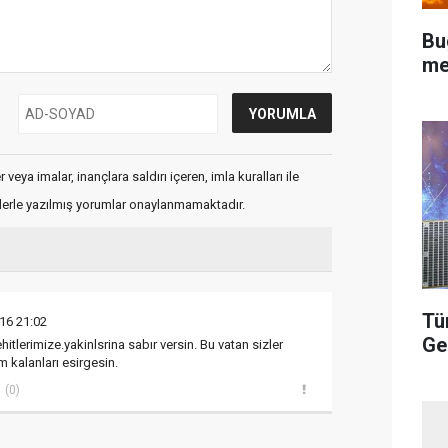
Bu
me
veya imalar, inançlara saldırı içeren, imla kuralları ile
flerle yazılmış yorumlar onaylanmamaktadır.
Tü
16 21:02
Ge
hitlerimize.yakinlsrina sabır versin. Bu vatan sizler
 kalanları esirgesin.
(0)