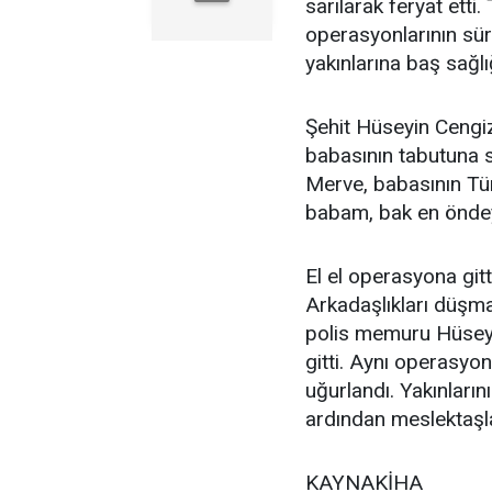
sarılarak feryat etti
operasyonlarının süre
yakınlarına baş sağlığ
Şehit Hüseyin Cengiz
babasının tabutuna s
Merve, babasının Tür
babam, bak en öndey
El el operasyona gitti
Arkadaşlıkları düşm
polis memuru Hüseyin
gitti. Aynı operasyo
uğurlandı. Yakınlarını
ardından meslektaşl
KAYNAKİHA