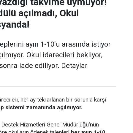
yazdığı takvime uymuyor!
ülü açılmadı, Okul
syanda!
plerini ayın 1-10'u arasında istiyor
lmıyor. Okul idarecileri bekliyor,
sonra iade ediliyor. Detaylar
recileri, her ay tekrarlanan bir sorunla karşı
p sistemi zamanında açılmıyor.
ğı Destek Hizmetleri Genel Müdürlüğü'nün
öre okulların ödenek talepleri
her ayın 1-10