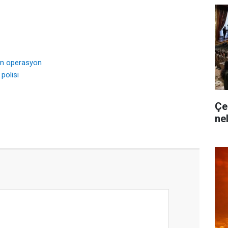
en operasyon
polisi
Çe
ne