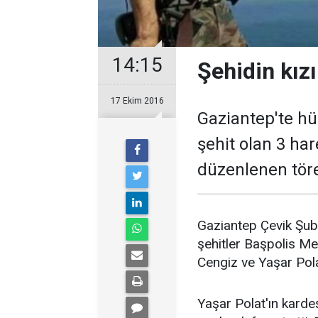
14:15
Şehidin kızı
17 Ekim 2016
Gaziantep'te h
şehit olan 3 har
düzenlenen tör
Gaziantep Çevik Şu
şehitler Başpolis M
Cengiz ve Yaşar Pola
Yaşar Polat'ın karde