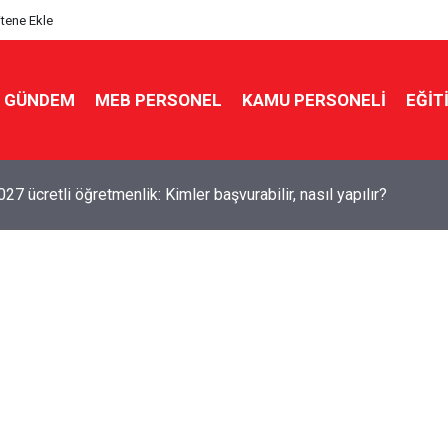
itene Ekle
GÜNDEM
MEB PERSONEL
KAMU PERSONELİ
EĞİT
7 ücretli öğretmenlik: Kimler başvurabilir, nasıl yapılır?