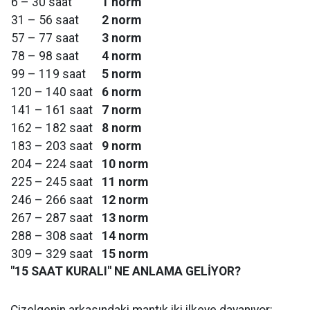
6 – 30 saat
1 norm
31 – 56 saat
2 norm
57 – 77 saat
3 norm
78 – 98 saat
4 norm
99 – 119 saat
5 norm
120 – 140 saat
6 norm
141 – 161 saat
7 norm
162 – 182 saat
8 norm
183 – 203 saat
9 norm
204 – 224 saat
10 norm
225 – 245 saat
11 norm
246 – 266 saat
12 norm
267 – 287 saat
13 norm
288 – 308 saat
14 norm
309 – 329 saat
15 norm
"15 SAAT KURALI" NE ANLAMA GELİYOR?