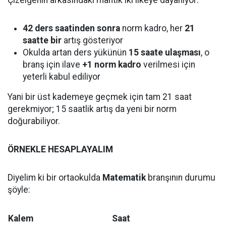
Çizelgenin arkasındaki mantık iki ilkeye dayanıyor:
42 ders saatinden sonra
norm kadro, her
21
saatte bir
artış gösteriyor
Okulda artan ders yükünün
15 saate ulaşması
, o
branş için ilave
+1 norm kadro
verilmesi için
yeterli kabul ediliyor
Yani bir üst kademeye geçmek için tam 21 saat
gerekmiyor; 15 saatlik artış da yeni bir norm
doğurabiliyor.
ÖRNEKLE HESAPLAYALIM
Diyelim ki bir ortaokulda
Matematik
branşının durumu
şöyle:
Kalem
Saat