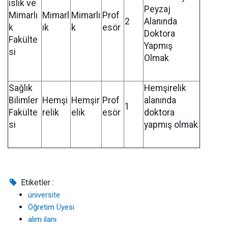
islik ve
Peyzaj
Mimarlı
Mimarl
Mimarlı
Prof
2
Alanında
k
ık
k
esör
Doktora
Fakülte
Yapmış
si
Olmak
Sağlık
Hemşirelik
Bilimler
Hemşi
Hemşir
Prof
alanında
1
Fakülte
relik
elik
esör
doktora
si
yapmış olmak
Etiketler :
üniversite
Öğretim Üyesi
alım ilanı