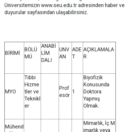
Üniversitemizin www.seu.edu.tr adresinden haber ve
duyurular sayfasından ulaşabilirsiniz.
ANABİ
BÖLÜ
UNV
ADE
AÇIKLAMALA
BİRİMİ
LİM
MÜ
AN
T
R
DALI
Tıbbi
Biyofizik
Hizme
Konusunda
Prof
MYO
tler ve
1
Doktora
esör
Teknikl
Yapmış
er
Olmak.
Mimarlık, İç M
Mühend
imarlık veya