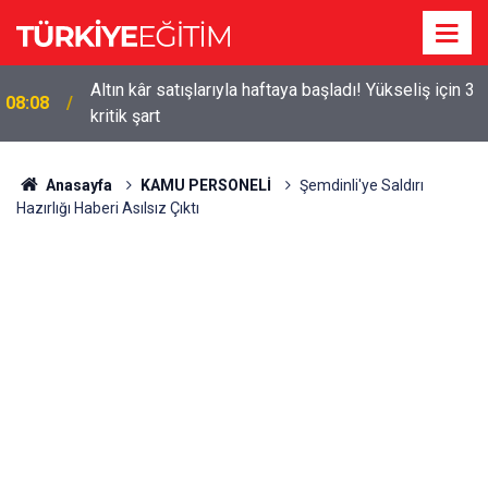
2026-2027 Okullar Ne Zaman Açılacak? MEB
08:03
Takvimi Belli Oldu! İşte Uyum Haftası ve Ara Tatil
Tarihleri
Anasayfa
KAMU PERSONELİ
Şemdinli'ye Saldırı
Hazırlığı Haberi Asılsız Çıktı