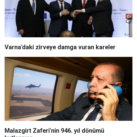
Varna'daki zirveye damga vuran kareler
Malazgirt Zaferi'nin 946. yıl dönümü