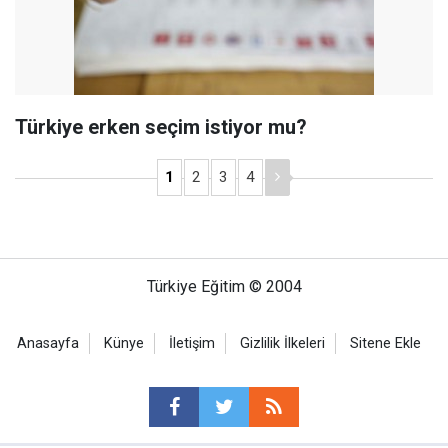
Türkiye erken seçim istiyor mu?
1
2
3
4
Türkiye Eğitim © 2004
Anasayfa
Künye
İletişim
Gizlilik İlkeleri
Sitene Ekle