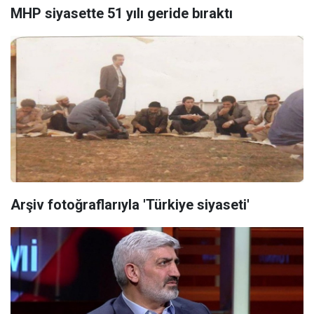
MHP siyasette 51 yılı geride bıraktı
Arşiv fotoğraflarıyla 'Türkiye siyaseti'