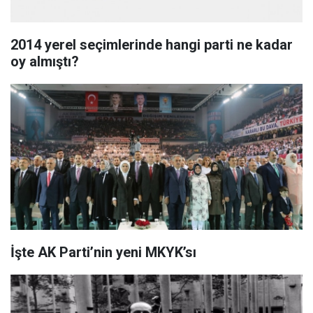
2014 yerel seçimlerinde hangi parti ne kadar
oy almıştı?
İşte AK Parti’nin yeni MKYK’sı