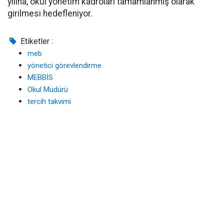
yılına, okul yönetim kadroları tamamlanmış olarak
girilmesi hedefleniyor.
Etiketler :
meb
yönetici görevlendirme
MEBBİS
Okul Müdürü
tercih takvimi