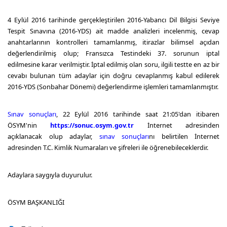
4 Eylül 2016 tarihinde gerçekleştirilen 2016-Yabancı Dil Bilgisi Seviye
Tespit Sınavına (2016-YDS) ait madde analizleri incelenmiş, cevap
anahtarlarının kontrolleri tamamlanmış, itirazlar bilimsel açıdan
değerlendirilmiş olup; Fransızca Testindeki 37. sorunun iptal
edilmesine karar verilmiştir. İptal edilmiş olan soru, ilgili testte en az bir
cevabı bulunan tüm adaylar için doğru cevaplanmış kabul edilerek
2016-YDS (Sonbahar Dönemi) değerlendirme işlemleri tamamlanmıştır.
Sınav sonuçları
, 22 Eylül 2016 tarihinde saat 21:05'dan itibaren
ÖSYM'nin
https://sonuc.osym.gov.tr
İnternet adresinden
açıklanacak olup adaylar,
sınav sonuçları
nı belirtilen İnternet
adresinden T.C. Kimlik Numaraları ve şifreleri ile öğrenebileceklerdir.
Adaylara saygıyla duyurulur.
ÖSYM BAŞKANLIĞI