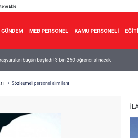
itene Ekle
GÜNDEM
MEB PERSONEL
KAMU PERSONELİ
EĞİT
zel'den fezleke yanıtı: "Farz edin ki vermiştir, bunun neresi rüşve
rı
Sözleşmeli personel alım ilanı
İL