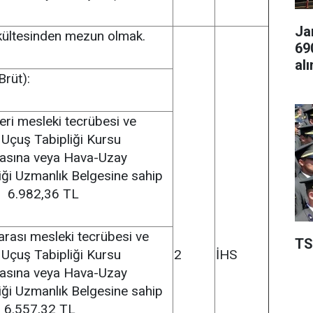
Ja
kültesinden mezun olmak.
69
al
Brüt):
zeri mesleki tecrübesi ve
 Uçuş Tabipliği Kursu
ikasına veya Hava-Uzay
iği Uzmanlık Belgesine sahip
r: 6.982,36 TL
 arası mesleki tecrübesi ve
TS
 Uçuş Tabipliği Kursu
2
İHS
ikasına veya Hava-Uzay
iği Uzmanlık Belgesine sahip
: 6.557,32 TL