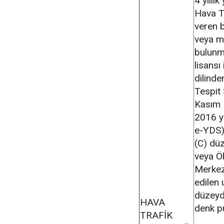
4 yıllı
Hava Tr
veren 
veya m
bulunma
lisansı
dilinde
Tespit
Kasım 
2016 y
e-YDS) 
(C) dü
veya Ö
Merkezi
edilen 
düzey
HAVA
denk p
TRAFİK