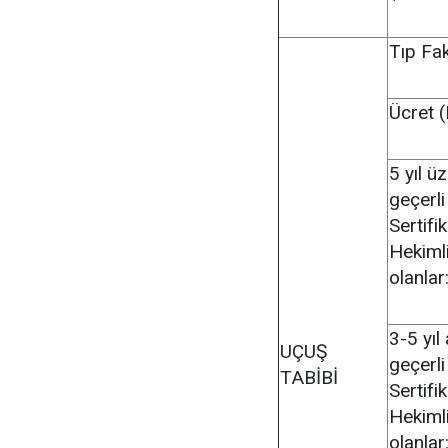
Tıp Fa
Ücret (
5 yıl ü
geçerli
Sertif
Hekiml
olanla
3-5 yıl
UÇUŞ
geçerli
TABİBİ
Sertif
Hekiml
olanlar