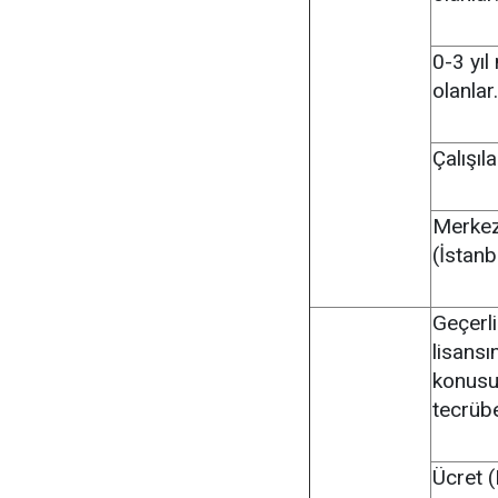
0-3 yıl
olanlar
Çalışıl
Merkez-
(İstanb
Geçerl
lisans
konusun
tecrüb
Ücret (