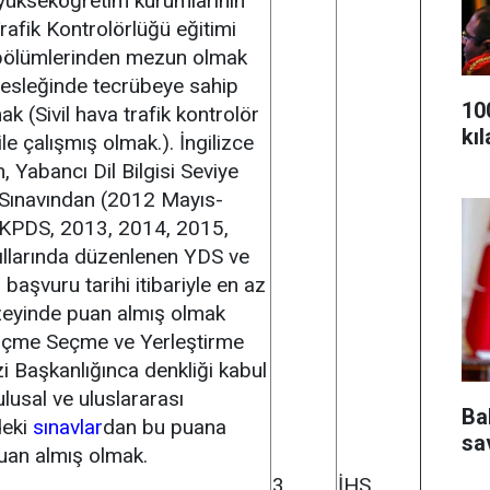
k yükseköğretim kurumlarının
afik Kontrolörlüğü eğitimi
bölümlerinden mezun olmak
esleğinde tecrübeye sahip
10
k (Sivil hava trafik kontrolör
kı
 ile çalışmış olmak.). İngilizce
n, Yabancı Dil Bilgisi Seviye
 Sınavından (2012 Mayıs-
KPDS, 2013, 2014, 2015,
ıllarında düzenlenen YDS ve
başvuru tarihi itibariyle en az
zeyinde puan almış olmak
lçme Seçme ve Yerleştirme
 Başkanlığınca denkliği kabul
ulusal ve uluslararası
Ba
deki
sınavlar
dan bu puana
sa
uan almış olmak.
3
İHS