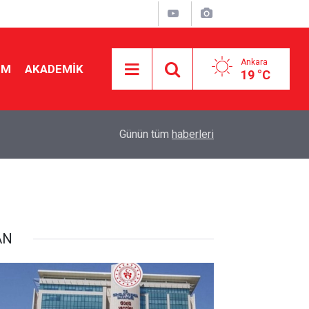
Ankara
İM
AKADEMİK
19 °C
Yargı "Öğretmen de zorunlu yer değiştirmeye ta
t?"
07:50
Günün tüm
haberleri
atamayı iptal etti!
AN