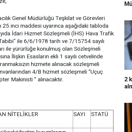
ze,
Mü
acılık Genel Müdürlüğü Teşkilat ve Görevleri
25 inci maddesi uyarınca aşağıdaki tabloda
 sayıda İdari Hizmet Sözleşmeli (İHS) Hava Trafik
abibi” ile 6/6/1978 tarih ve 7/15754 sayılı
rı ile yürürlüğe konulmuş olan Sözleşmeli
ına İlişkin Esasların ekli 1 sayılı cetvelinde
aranmaksızın hizmete alınacak sözleşmeli
nvanlarından 4/B hizmet sözleşmeli “Uçuç
2 
ter Makinisti ” alınacaktır.
alm
N NİTELİKLER
SAYI
STATÜ