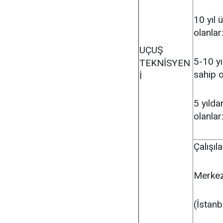
10 yıl 
olanlar
UÇUŞ
5-10 yı
TEKNİSYEN
sahip o
İ
5 yılda
olanlar
Çalışıl
Merkez-
(İstanb