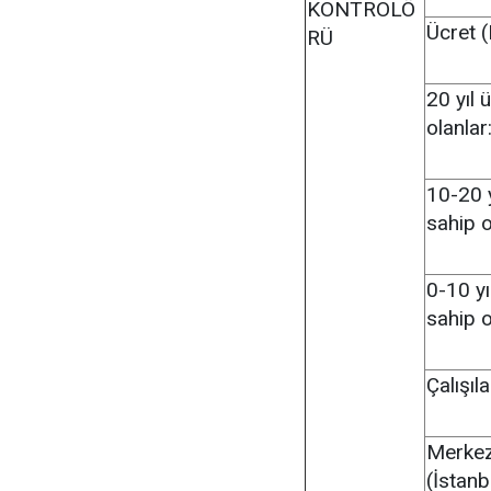
KONTROLÖ
Ücret (
RÜ
20 yıl 
olanlar
10-20 y
sahip o
0-10 yı
sahip o
Çalışıl
Merkez-
(İstanb