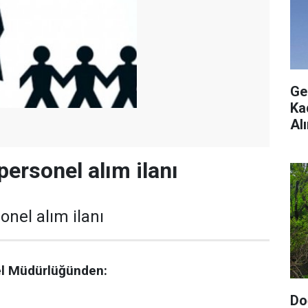
Ge
Ka
Al
personel alım ilanı
onel alım ilanı
nel Müdürlüğünden:
Do