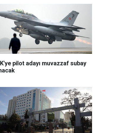
K'ye pilot adayı muvazzaf subay
ınacak