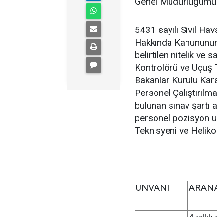
Genel Müdürlüğümü
5431 sayılı Sivil Hav
Hakkında Kanununun 
belirtilen nitelik ve
Kontrolörü ve Uçuş T
Bakanlar Kurulu Kara
Personel Çalıştırılmas
bulunan sınav şartı 
personel pozisyon u
Teknisyeni ve Helikop
UNVANI
ARANA