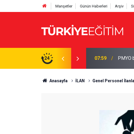
Manşetler
Günün Haberleri
Arşiv
S
 3 bin 250 öğrenci alınacak
24
07:54
Özgür Ö
Anasayfa
İLAN
Genel Personel İlanla