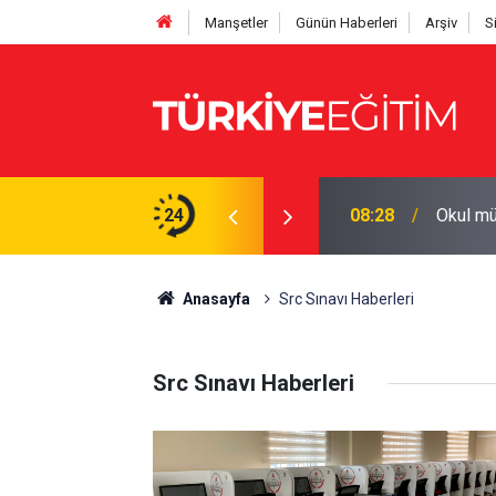
Manşetler
Günün Haberleri
Arşiv
S
 Başkanı hakkında rüşvet soruşturması
24
08:28
Okul mü
Anasayfa
Src Sınavı Haberleri
Src Sınavı Haberleri