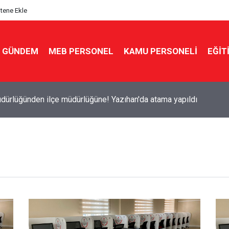
itene Ekle
GÜNDEM
MEB PERSONEL
KAMU PERSONELİ
EĞİT
dürlüğünden ilçe müdürlüğüne! Yazıhan'da atama yapıldı