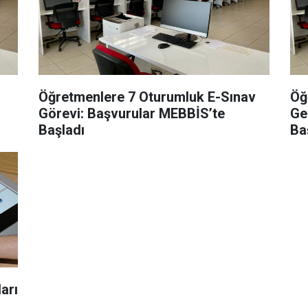
Öğretmenlere 7 Oturumluk E-Sınav
Öğ
Görevi: Başvurular MEBBİS’te
Ge
Başladı
Ba
arı