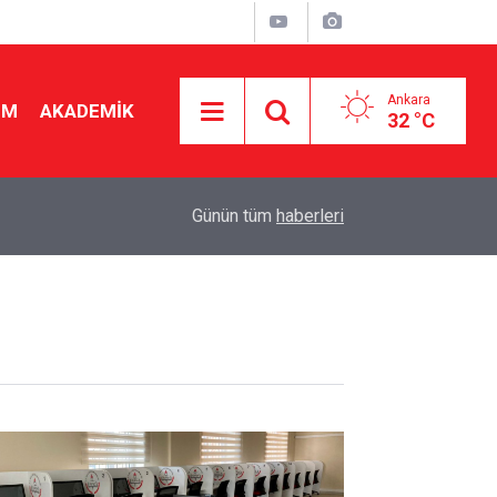
Ankara
İM
AKADEMİK
32 °C
08:08
8 yılda 29 kat arttı! Vakıf üniversitesi ücretleri
Günün tüm
haberleri