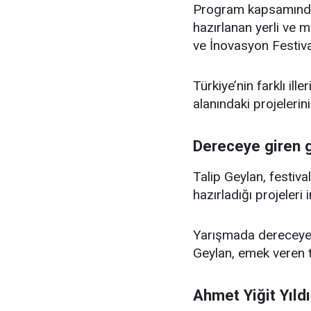
Program kapsamında Ü
hazırlanan yerli ve m
ve İnovasyon Festiva
Türkiye’nin farklı il
alanındaki projelerin
Dereceye giren g
Talip Geylan, festiva
hazırladığı projeleri 
Yarışmada dereceye g
Geylan, emek veren tü
Ahmet Yiğit Yıld