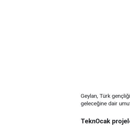
Geylan, Türk gençliği
geleceğine dair umutla
TeknOcak projele