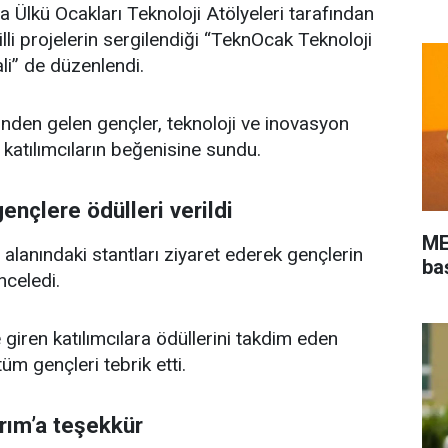
lkü Ocakları Teknoloji Atölyeleri tarafından
illi projelerin sergilendiği “TeknOcak Teknoloji
li” de düzenlendi.
lerinden gelen gençler, teknoloji ve inovasyon
i katılımcıların beğenisine sundu.
ençlere ödülleri verildi
ME
l alanındaki stantları ziyaret ederek gençlerin
ba
inceledi.
iren katılımcılara ödüllerini takdim eden
m gençleri tebrik etti.
ırım’a teşekkür