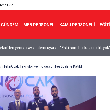
itene Ekle
GÜNDEM
MEB PERSONEL
KAMU PERSONELİ
EĞİT
kin'den yeni sınav sistemi uyarısı: "Eski soru bankaları artık yok
an TeknOcak Teknoloji ve İnovasyon Festivali’ne Katıldı