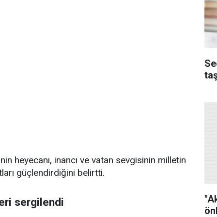
Se
ta
nin heyecanı, inancı ve vatan sevgisinin milletin
rı güçlendirdiğini belirtti.
"A
ri sergilendi
ön