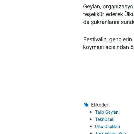
Geylan, organizasyo
teşekkür ederek Ülkü
da şükranlarını sund
Festivalin, gençlerin
koyması açısından ön
Etiketler :
Talip Geylan
TeknOcak
Ülkü Ocakları
Türk Eğitim-Sen