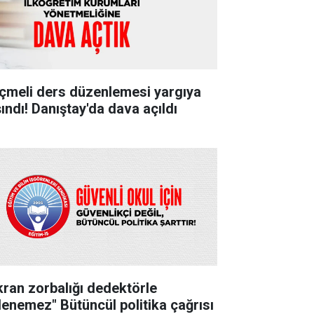
çmeli ders düzenlemesi yargıya
şındı! Danıştay'da dava açıldı
kran zorbalığı dedektörle
lenemez" Bütüncül politika çağrısı