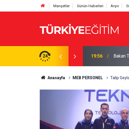
Manşetler
Günün Haberleri
Arşiv
S
hesaplayın: İşte tam çizelge
24
19:56
Bakan Te
Anasayfa
MEB PERSONEL
Talip Geyl