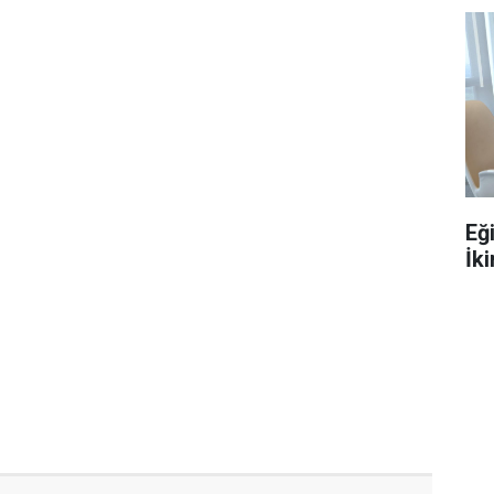
Eğ
İki