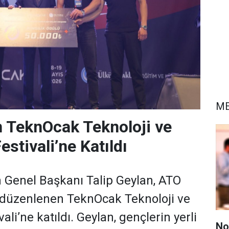
ME
n TeknOcak Teknoloji ve
stivali’ne Katıldı
 Genel Başkanı Talip Geylan, ATO
düzenlenen TeknOcak Teknoloji ve
ali’ne katıldı. Geylan, gençlerin yerli
No