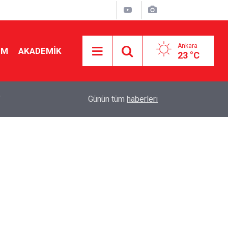
Ankara
İM
AKADEMİK
23 °C
"
19:48
Seçmeli ders düzenlemesi yargıya taşındı! Danış
Günün tüm
haberleri