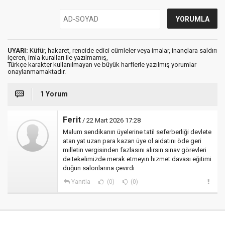
UYARI:
Küfür, hakaret, rencide edici cümleler veya imalar, inançlara saldırı
içeren, imla kuralları ile yazılmamış,
Türkçe karakter kullanılmayan ve büyük harflerle yazılmış yorumlar
onaylanmamaktadır.
1 Yorum
Ferit
/ 22 Mart 2026 17:28
Malum sendikanın üyelerine tatil seferberliği devlete
atan yat uzan para kazan üye ol aidatını öde geri
milletin vergisinden fazlasını alırsın sinav görevleri
de tekelimizde merak etmeyin hizmet davası eğitimi
düğün salonlarına çevirdi
Yanıtla
(0)
(0)