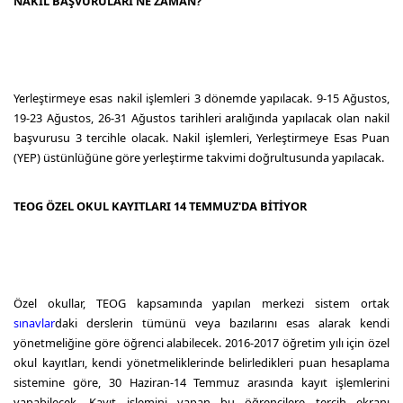
NAKİL BAŞVURULARI NE ZAMAN?
Yerleştirmeye esas nakil işlemleri 3 dönemde yapılacak. 9-15 Ağustos,
19-23 Ağustos, 26-31 Ağustos tarihleri aralığında yapılacak olan nakil
başvurusu 3 tercihle olacak. Nakil işlemleri, Yerleştirmeye Esas Puan
(YEP) üstünlüğüne göre yerleştirme takvimi doğrultusunda yapılacak.
TEOG ÖZEL OKUL KAYITLARI 14 TEMMUZ'DA BİTİYOR
Özel okullar, TEOG kapsamında yapılan merkezi sistem ortak
sınavlar
daki derslerin tümünü veya bazılarını esas alarak kendi
yönetmeliğine göre öğrenci alabilecek. 2016-2017 öğretim yılı için özel
okul kayıtları, kendi yönetmeliklerinde belirledikleri puan hesaplama
sistemine göre, 30 Haziran-14 Temmuz arasında kayıt işlemlerini
yapabilecek. Kayıt işlemini yapan bu öğrencilere tercih ekranı