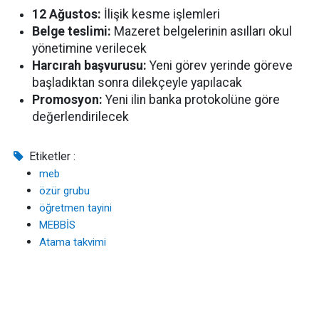
12 Ağustos:
İlişik kesme işlemleri
Belge teslimi:
Mazeret belgelerinin asılları okul
yönetimine verilecek
Harcırah başvurusu:
Yeni görev yerinde göreve
başladıktan sonra dilekçeyle yapılacak
Promosyon:
Yeni ilin banka protokolüne göre
değerlendirilecek
Etiketler :
meb
özür grubu
öğretmen tayini
MEBBİS
Atama takvimi