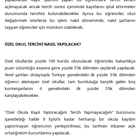
açılmayacak ancak tercih süresi içerisinde kayıtlarını iptal ettirmeleri
durumunda tercihte bulunabilecekler. Ayrıca bu öğrenciler, okul
değiştirmek isterlerse bu işlem nakil döneminde, nakil şartlarını
taşıyan öğrenciler için mümkün olabilecek.
ÖZEL OKUL TERCİHİ NASIL YAPILACAK?
Özel okullarda yüzde 100 burslu okutulacak öğrenciler, bakanlıkça
puan üstünlüğü esasına göre yüzde 5'lik dilimden seçilerek yapılacak.
Yerel şartları dolayısıyla Türkiye genelindeki ilk yüzde 5'lik dilimden
öğrenci alamayan özel okullar, tam bursluluğa karşılık gelen boş
kontenjanlarını il genelindeki ilk yüzde 5'lik dilimden
karşılayabilecekler.
"Özel Okula Kayıt Yaptıracağım Tercih Yapmayacağım" butonunu
işaretlediği halde 9 Eylül'e kadar herhangi bir okula kaydını
yaptırmayan öğrencinin yerleştirilmesi, bu tarihten itibaren açık
ortaöğretim kurumlarına yapılacak.