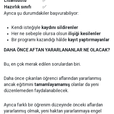
Lisansüstü
✅
Hazırlık sınıfı
✅
Ayrıca şu durumdakiler başvurabiliyor:
Kendi isteğiyle
kaydını sildirenler
Her ne sebeple olursa olsun
ilişiği kesilenler
Bir programı kazandığı hâlde
kayıt yaptırmayanlar
DAHA ÖNCE AFTAN YARARLANANLAR NE OLACAK?
Bu, en çok merak edilen sorulardan biri.
Daha önce çıkarılan öğrenci aflarından yararlanmış
ancak eğitimini
tamamlayamamış
olanlar da yeni
düzenlemeden faydalanabilecek.
Ayrıca farklı bir öğrenim düzeyinde önceki aflardan
yararlanmış olmak, yeni haktan yararlanmaya engel