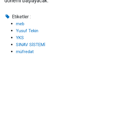
dönemi başlayacak.
Etiketler :
meb
Yusuf Tekin
YKS
SINAV SİSTEMİ
müfredat