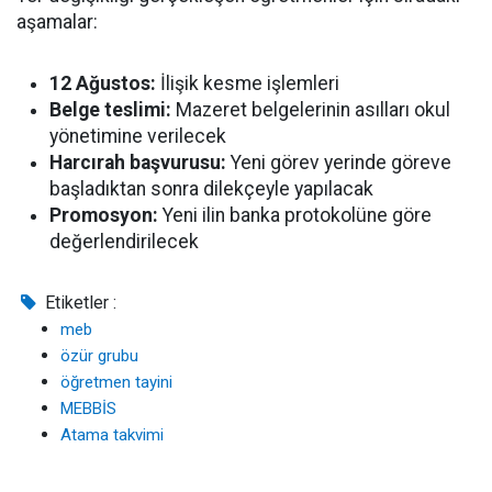
aşamalar:
12 Ağustos:
İlişik kesme işlemleri
Belge teslimi:
Mazeret belgelerinin asılları okul
yönetimine verilecek
Harcırah başvurusu:
Yeni görev yerinde göreve
başladıktan sonra dilekçeyle yapılacak
Promosyon:
Yeni ilin banka protokolüne göre
değerlendirilecek
Etiketler :
meb
özür grubu
öğretmen tayini
MEBBİS
Atama takvimi