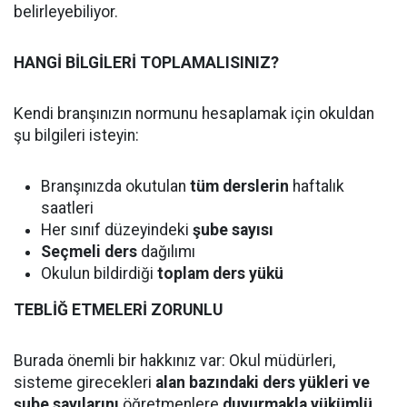
belirleyebiliyor.
HANGİ BİLGİLERİ TOPLAMALISINIZ?
Kendi branşınızın normunu hesaplamak için okuldan
şu bilgileri isteyin:
Branşınızda okutulan
tüm derslerin
haftalık
saatleri
Her sınıf düzeyindeki
şube sayısı
Seçmeli ders
dağılımı
Okulun bildirdiği
toplam ders yükü
TEBLİĞ ETMELERİ ZORUNLU
Burada önemli bir hakkınız var: Okul müdürleri,
sisteme girecekleri
alan bazındaki ders yükleri ve
şube sayılarını
öğretmenlere
duyurmakla yükümlü.