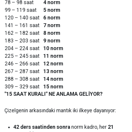
78 – 98 saat
4 norm
99 – 119 saat
5 norm
120 – 140 saat
6 norm
141 – 161 saat
7 norm
162 – 182 saat
8 norm
183 – 203 saat
9 norm
204 – 224 saat
10 norm
225 – 245 saat
11 norm
246 – 266 saat
12 norm
267 – 287 saat
13 norm
288 – 308 saat
14 norm
309 – 329 saat
15 norm
"15 SAAT KURALI" NE ANLAMA GELİYOR?
Çizelgenin arkasındaki mantık iki ilkeye dayanıyor:
42 ders saatinden sonra
norm kadro, her
21