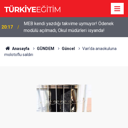
MEB kendi yazdığı takvime uymuyor! Ödenek
20:17
modülü açılmadı, Okul müdürleri isyanda!
2026-2027 ücretli öğretmenlik: Kimler başvurabilir,
19:50
nasıl yapılır?
Anasayfa
GÜNDEM
Güncel
Van'da anaokuluna
molotoflu saldırı