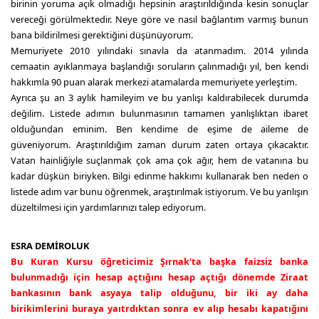
birinin yoruma açık olmadığı hepsinin araştırıldığında kesin sonuçlar
vereceği görülmektedir. Neye göre ve nasıl bağlantım varmış bunun
bana bildirilmesi gerektiğini düşünüyorum.
Memuriyete 2010 yılındaki sınavla da atanmadım. 2014 yılında
cemaatin ayıklanmaya başlandığı soruların çalınmadığı yıl, ben kendi
hakkımla 90 puan alarak merkezi atamalarda memuriyete yerleştim.
Ayrıca şu an 3 aylık hamileyim ve bu yanlışı kaldırabilecek durumda
değilim. Listede adımın bulunmasının tamamen yanlışlıktan ibaret
olduğundan eminim. Ben kendime de eşime de aileme de
güveniyorum. Araştırıldığım zaman durum zaten ortaya çıkacaktır.
Vatan hainliğiyle suçlanmak çok ama çok ağır, hem de vatanına bu
kadar düşkün biriyken. Bilgi edinme hakkımı kullanarak ben neden o
listede adım var bunu öğrenmek, araştırılmak istiyorum. Ve bu yanlışın
düzeltilmesi için yardımlarınızı talep ediyorum.
ESRA DEMİROLUK
Bu Kuran Kursu öğreticimiz Şırnak'ta başka faizsiz banka
bulunmadığı için hesap açtığını hesap açtığı dönemde Ziraat
bankasının bank asyaya talip olduğunu, bir iki ay daha
birikimlerini buraya yaıtrdıktan sonra ev alıp hesabı kapatığını