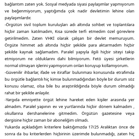
bağlantım zaten yok. Sosyal medyada siyasi paylaşımlar yapmıyorum
ve beğenmiyorum, yaptığımda çok nadir devletimin lehine olan
paylaşımlardır.
-Örgütün sivil toplum kuruluşları adı altında sohbet ve toplantılara
hiçbir zaman katılmadım, Kısa sürede terfi etmedim özel görevlere
getirilmedim. Zaten VHKİ olarak çalışan bir devlet memuruyum.
Örgüte himmet adı altında hiçbir şekilde para aktarmadım hiçbir
şekilde kaynak sağlamadım. Paralel yapıyla ilgili hiçbir siteyi takip
etmiyorum ne olduklarını dahi bilmiyorum. Fetö üyesi şirketlerin
normal olmayan işlerini yapmıyorum onları koruyup kollamıyorum.
-Güvenilir ihbarlar, ifade ve itiraflar bulunması konusunda etrafımda
bu örgütle bağlantılı hiç kimse bulunmadığından böyle bir durum söz
konusu olamaz, olsa bile bu araştırıldığında böyle durum olmadığı
rahat bir şekilde anlaşılır.
-Yargıda emniyette örgüt lehine hareket eden kişiler arasında yer
almadım. Paralel yapının ev ve yurtlarında hiçbir dönem kalmadım ,
okullarına dershanelerine gitmedim. Örgütün gazetesine veya
dergisine hiçbir zaman bir aboneliğim olmadı.
Yukarda açıkladığım kriterlere baktığımızda 17/25 Aralıktan önce de
sonra da bu kriterlerden hiçbirinin üzerimde bulunmadığı, zaten hiç