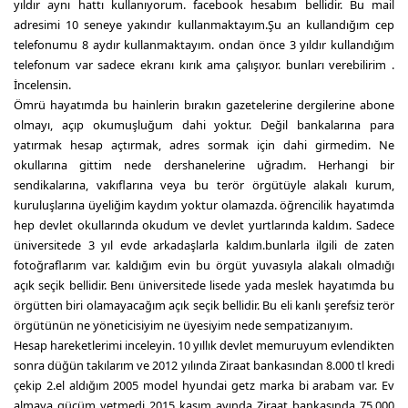
yıldır aynı hattı kullanıyorum. facebook hesabım bellidir. Bu mail
adresimi 10 seneye yakındır kullanmaktayım.Şu an kullandığım cep
telefonumu 8 aydır kullanmaktayım. ondan önce 3 yıldır kullandığım
telefonum var sadece ekranı kırık ama çalışıyor. bunları verebilirim .
İncelensin.
Ömrü hayatımda bu hainlerin bırakın gazetelerine dergilerine abone
olmayı, açıp okumuşluğum dahi yoktur. Değil bankalarına para
yatırmak hesap açtırmak, adres sormak için dahi girmedim. Ne
okullarına gittim nede dershanelerine uğradım. Herhangi bir
sendikalarına, vakıflarına veya bu terör örgütüyle alakalı kurum,
kuruluşlarına üyeliğim kaydım yoktur olamazda. öğrencilik hayatımda
hep devlet okullarında okudum ve devlet yurtlarında kaldım. Sadece
üniversitede 3 yıl evde arkadaşlarla kaldım.bunlarla ilgili de zaten
fotoğraflarım var. kaldığım evin bu örgüt yuvasıyla alakalı olmadığı
açık seçik bellidir. Benı üniversitede lisede yada meslek hayatımda bu
örgütten biri olamayacağım açık seçik bellidir. Bu eli kanlı şerefsiz terör
örgütünün ne yöneticisiyim ne üyesiyim nede sempatizanıyım.
Hesap hareketlerimi inceleyin. 10 yıllık devlet memuruyum evlendikten
sonra düğün takılarım ve 2012 yılında Ziraat bankasından 8.000 tl kredi
çekip 2.el aldığım 2005 model hyundai getz marka bi arabam var. Ev
almaya gücüm yetmedi 2015 kasım ayında Ziraat bankasında 75.000