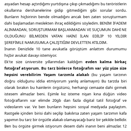
asyadan hesap açtırdığımı yurtdışına çıkıp çıkmadığımı bu teröristlerin
okullarına dershanelerine gidip gitmediğim gibi sorular sordu.
Bunların hiçbirinin bende olmadığını ancak ben zaten soruşturmam
dahi başlamadan meslekten ihraç edildiğimi söyledim. BENİM İFADEM
ALINMADAN, SORUŞTURMAM BAŞLANMADAN VE SUÇUMUN DAHİ NE
OLDUĞUNU BİLMEDEN VATAN HAİNİ İLAN EDİLİP 10 YILDIR
ŞEREFİMLE NAMUSUMLA ÇALIŞTIĞIM DEVLETTEN ATILDIM.
İnanın Denizlide 10 tane avukatla görüştüm anlattım durumumu
hiçbir avukat davayı istemiyor.
Ek'te size üniversite yıllarımdan kaldığım
evden kalma birkaç
fotoğraf atıyorum. Bu tarz binlerce fotoğrafım var yüz yüze size
hepsini verebilirim Yaşam tarzımla alakalı
(bu yaşam tarzının
doğru olduğunu iddia etmiyorum yanlış anlamayın) Bu tarzda biri
olarak bırakın bu hainlerin örgütünü, herhangi cemaate dahi girmek
istesem almazlar beni. Eşimle kız isteme nişan kına düğün video
fotoğraflarım var elimde 20gb dan fazla digital tatil fotoğraf ve
videolarım var. Ve ben bunların hepsini sosyal medyada paylaştım.
Rastgele içinden birisi dahi seçilip bakılırsa zaten yaşam tarzımın kafa
yapımın bu tarz bir örgütle alakalı olamayacağı bariz bir şekilde bellidir.
Ben bu örgüte girmek istiyorum desem dahi inanın beni almazlar. 12