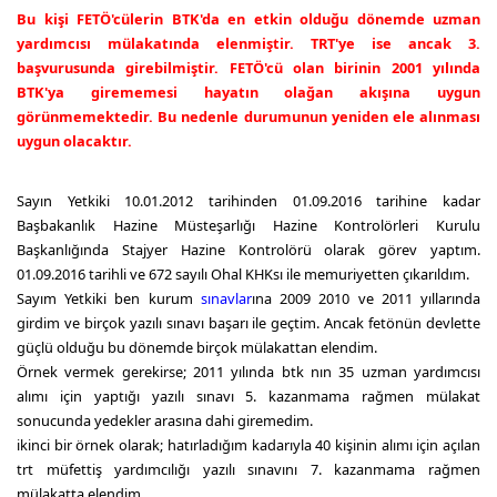
Bu kişi FETÖ'cülerin BTK'da en etkin olduğu dönemde uzman
yardımcısı mülakatında elenmiştir. TRT'ye ise ancak 3.
başvurusunda girebilmiştir. FETÖ'cü olan birinin 2001 yılında
BTK'ya girememesi hayatın olağan akışına uygun
görünmemektedir. Bu nedenle durumunun yeniden ele alınması
uygun olacaktır.
Sayın Yetkiki 10.01.2012 tarihinden 01.09.2016 tarihine kadar
Başbakanlık Hazine Müsteşarlığı Hazine Kontrolörleri Kurulu
Başkanlığında Stajyer Hazine Kontrolörü olarak görev yaptım.
01.09.2016 tarihli ve 672 sayılı Ohal KHKsı ile memuriyetten çıkarıldım.
Sayım Yetkiki ben kurum
sınavlar
ına 2009 2010 ve 2011 yıllarında
girdim ve birçok yazılı sınavı başarı ile geçtim. Ancak fetönün devlette
güçlü olduğu bu dönemde birçok mülakattan elendim.
Örnek vermek gerekirse; 2011 yılında btk nın 35 uzman yardımcısı
alımı için yaptığı yazılı sınavı 5. kazanmama rağmen mülakat
sonucunda yedekler arasına dahi giremedim.
ikinci bir örnek olarak; hatırladığım kadarıyla 40 kişinin alımı için açılan
trt müfettiş yardımcılığı yazılı sınavını 7. kazanmama rağmen
mülakatta elendim.