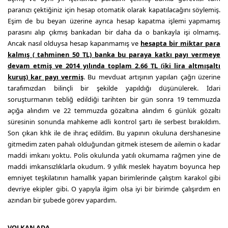
paranızı çektiğiniz için hesap otomatik olarak kapatılacağını söylemiş.
Eşim de bu beyan üzerine ayrıca hesap kapatma işlemi yapmamış
parasını alıp çıkmış bankadan bir daha da o bankayla işi olmamış.
Ancak nasıl olduysa hesap kapanmamış ve
hesapta bir miktar para
kalmış ( tahminen 50 TL) banka bu paraya katkı payı vermeye
devam etmiş ve 2014 yılında toplam 2.66 TL (iki lira altmışaltı
kuruş) kar payı vermiş
. Bu mevduat artışının yapılan çağrı üzerine
tarafımızdan bilinçli bir şekilde yapıldığı düşünülerek. İdari
soruşturmanın tebliğ edildiği tarihten bir gün sonra 19 temmuzda
açığa alındım ve 22 temmuzda gözaltına alındım 6 günlük gözaltı
süresinin sonunda mahkeme adli kontrol şartı ile serbest bırakıldım.
Son çıkan khk ile de ihraç edildim. Bu yapının okuluna dershanesine
gitmedim zaten pahalı olduğundan gitmek istesem de ailemin o kadar
maddi imkanı yoktu. Polis okulunda yatılı okumama rağmen yine de
maddi imkansızlıklarla okudum. 9 yıllık meslek hayatım boyunca hep
emniyet teşkilatının hamallık yapan birimlerinde çalıştım karakol gibi
devriye ekipler gibi. O yapıyla ilgim olsa iyi bir birimde çalışırdım en
azından bir şubede görev yapardım.
VOLKAN ADA