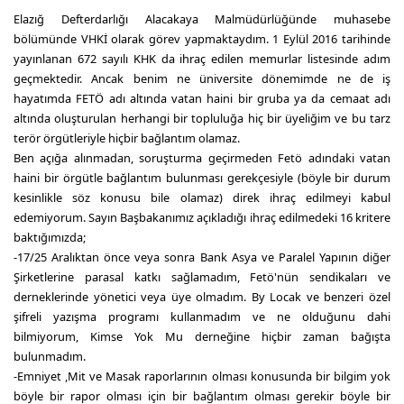
Elazığ Defterdarlığı Alacakaya Malmüdürlüğünde muhasebe
bölümünde VHKİ olarak görev yapmaktaydım. 1 Eylül 2016 tarihinde
yayınlanan 672 sayılı KHK da ihraç edilen memurlar listesinde adım
geçmektedir. Ancak benim ne üniversite dönemimde ne de iş
hayatımda FETÖ adı altında vatan haini bir gruba ya da cemaat adı
altında oluşturulan herhangi bir topluluğa hiç bir üyeliğim ve bu tarz
terör örgütleriyle hiçbir bağlantım olamaz.
Ben açığa alınmadan, soruşturma geçirmeden Fetö adındaki vatan
haini bir örgütle bağlantım bulunması gerekçesiyle (böyle bir durum
kesinlikle söz konusu bile olamaz) direk ihraç edilmeyi kabul
edemiyorum. Sayın Başbakanımız açıkladığı ihraç edilmedeki 16 kritere
baktığımızda;
-17/25 Aralıktan önce veya sonra Bank Asya ve Paralel Yapının diğer
Şirketlerine parasal katkı sağlamadım, Fetö'nün sendikaları ve
derneklerinde yönetici veya üye olmadım. By Locak ve benzeri özel
şifreli yazışma programı kullanmadım ve ne olduğunu dahi
bilmiyorum, Kimse Yok Mu derneğine hiçbir zaman bağışta
bulunmadım.
-Emniyet ,Mit ve Masak raporlarının olması konusunda bir bilgim yok
böyle bir rapor olması için bir bağlantım olması gerekir böyle bir