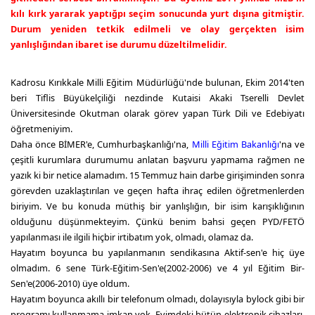
kılı kırk yararak yaptığpı seçim sonucunda yurt dışına gitmiştir.
Durum yeniden tetkik edilmeli ve olay gerçekten isim
yanlışlığından ibaret ise durumu düzeltilmelidir.
Kadrosu Kırıkkale Milli Eğitim Müdürlüğü'nde bulunan, Ekim 2014'ten
beri Tiflis Büyükelçiliği nezdinde Kutaisi Akaki Tserelli Devlet
Üniversitesinde Okutman olarak görev yapan Türk Dili ve Edebiyatı
öğretmeniyim.
Daha önce BİMER'e, Cumhurbaşkanlığı'na,
Milli Eğitim Bakanlığı
'na ve
çeşitli kurumlara durumumu anlatan başvuru yapmama rağmen ne
yazık ki bir netice alamadım. 15 Temmuz hain darbe girişiminden sonra
görevden uzaklaştırılan ve geçen hafta ihraç edilen öğretmenlerden
biriyim. Ve bu konuda müthiş bir yanlışlığın, bir isim karışıklığının
olduğunu düşünmekteyim. Çünkü benim bahsi geçen PYD/FETÖ
yapılanması ile ilgili hiçbir irtibatım yok, olmadı, olamaz da.
Hayatım boyunca bu yapılanmanın sendikasına Aktif-sen'e hiç üye
olmadım. 6 sene Türk-Eğitim-Sen'e(2002-2006) ve 4 yıl Eğitim Bir-
Sen'e(2006-2010) üye oldum.
Hayatım boyunca akıllı bir telefonum olmadı, dolayısıyla bylock gibi bir
programı kullanmama imkan yok. Evimdeki bütün elektronik cihazları,