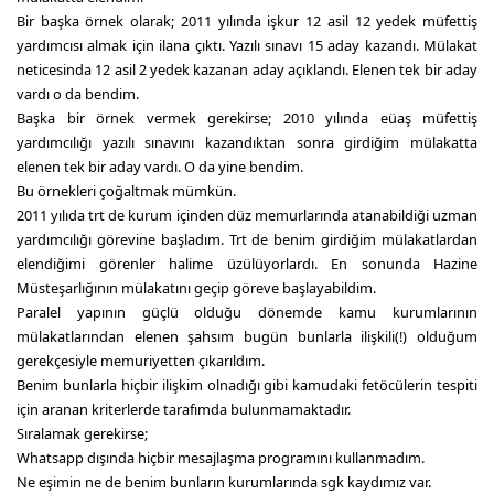
Bir başka örnek olarak; 2011 yılında işkur 12 asil 12 yedek müfettiş
yardımcısı almak için ilana çıktı. Yazılı sınavı 15 aday kazandı. Mülakat
neticesinda 12 asil 2 yedek kazanan aday açıklandı. Elenen tek bir aday
vardı o da bendim.
Başka bir örnek vermek gerekirse; 2010 yılında eüaş müfettiş
yardımcılığı yazılı sınavını kazandıktan sonra girdiğim mülakatta
elenen tek bir aday vardı. O da yine bendim.
Bu örnekleri çoğaltmak mümkün.
2011 yılıda trt de kurum içinden düz memurlarında atanabildiği uzman
yardımcılığı görevine başladım. Trt de benim girdiğim mülakatlardan
elendiğimi görenler halime üzülüyorlardı. En sonunda Hazine
Müsteşarlığının mülakatını geçip göreve başlayabildim.
Paralel yapının güçlü olduğu dönemde kamu kurumlarının
mülakatlarından elenen şahsım bugün bunlarla ilişkili(!) olduğum
gerekçesiyle memuriyetten çıkarıldım.
Benim bunlarla hiçbir ilişkim olnadığı gibi kamudaki fetöcülerin tespiti
için aranan kriterlerde tarafımda bulunmamaktadır.
Sıralamak gerekirse;
Whatsapp dışında hiçbir mesajlaşma programını kullanmadım.
Ne eşimin ne de benim bunların kurumlarında sgk kaydımız var.