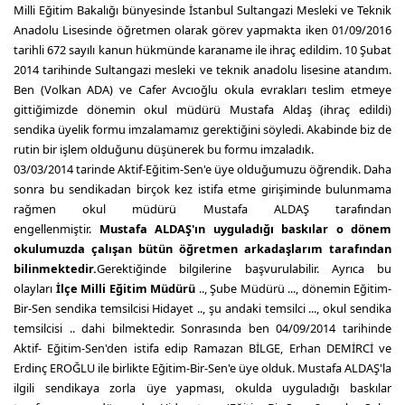
Milli Eğitim Bakalığı bünyesinde İstanbul Sultangazi Mesleki ve Teknik
Anadolu Lisesinde öğretmen olarak görev yapmakta iken 01/09/2016
tarihli 672 sayılı kanun hükmünde karaname ile ihraç edildim. 10 Şubat
2014 tarihinde Sultangazi mesleki ve teknik anadolu lisesine atandım.
Ben (Volkan ADA) ve Cafer Avcıoğlu okula evrakları teslim etmeye
gittiğimizde dönemin okul müdürü Mustafa Aldaş (ihraç edildi)
sendika üyelik formu imzalamamız gerektiğini söyledi. Akabinde biz de
rutin bir işlem olduğunu düşünerek bu formu imzaladık.
03/03/2014 tarinde Aktif-Eğitim-Sen'e üye olduğumuzu öğrendik. Daha
sonra bu sendikadan birçok kez istifa etme girişiminde bulunmama
rağmen okul müdürü Mustafa ALDAŞ tarafından
engellenmiştir.
Mustafa ALDAŞ'ın uyguladığı baskılar o dönem
okulumuzda çalışan bütün öğretmen arkadaşlarım tarafından
bilinmektedir.
Gerektiğinde bilgilerine başvurulabilir. Ayrıca bu
olayları
İlçe Milli Eğitim Müdürü
.., Şube Müdürü ..., dönemin Eğitim-
Bir-Sen sendika temsilcisi Hidayet .., şu andaki temsilci ..., okul sendika
temsilcisi .. dahi bilmektedir. Sonrasında ben 04/09/2014 tarihinde
Aktif- Eğitim-Sen'den istifa edip Ramazan BİLGE, Erhan DEMİRCİ ve
Erdinç EROĞLU ile birlikte Eğitim-Bir-Sen'e üye olduk. Mustafa ALDAŞ'la
ilgili sendikaya zorla üye yapması, okulda uyguladığı baskılar