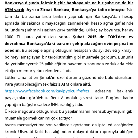
Bankasya dışında faizsiz hiçbir bankaya ait ne bir şube ne de bir
ATM vardı
.
Ayrıca Ziraat Bankası, Bankasya'ya talip olmuştu
. İşte
tam da bu zamanlarda birikim yapmak için Bankasya'dan hesap
açmada bir sakınca olmayacağını zannederek hesap açma gafletinde
bulundum (Tahmini Haziran 2014 tarihinde). Birkaç ay boyunca, her ay
1000 TL para yatırdıktan sonra
Şubat 2015 de TOKİ'den ev
devralınca Bankasya'daki paramı çekip alacağım evin peşinatını
ödedim
. Bu sebeple açmış olduğum hesaptan dolayı devleti yıkmayı,
bölmeyi amaçlayan bir teröristmişim gibi muamele gördüm. Bununla
da yetinilmeyerek 25 yıllık eğitim hayatımın sonunda zorluklarla elde
ettiğim memuriyetim elimden alındı.
Lütfen ama lütfen Şırnak'ın özel durumu gözönünde bulundurulsun.
Para yatırabileceğim tek faizsiz ATM onlara aitti.
https://www.facebook.com/kayipyolcu?fref=ts
adresine bakılarak
paylaşımları görülebilir. Beni Altınoluk çevresi tanır. Bugüne kadar
yaptığım bağışlar sadece İHH aracılığıyladır.
Ülkece mağduru olduğumuz bu yapılanmanın mensubuymuşum gibi
muamele görmek canımı çok acıtıyor.
Ayrıca memuriyetime son verilince sigortamın da iptal edileceğinden
kronik Ülseratif Kolit hastalığımdan dolayı doktor raporuyla aldığım