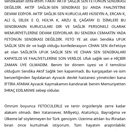
sendikadan istifa ettim. FAKAT AKTİF SAĞLIK SEN FETÖNÜN SENDİKASI
DEĞİLDİR. AKTİF SAĞLIK-SEN SENDİKASI ŞU ANDA FAALİYETİNE
DEVAM EDİYOR. AKTİF SAĞLIK-SEN KURUCULARI HÜSEYİN A, ERCAN K,
ALİ G, DİLEK E Ö, HÜLYA K, ARZU B, ÇAĞATAY D. İSİMLERİ BU
SENDİKANIN KURUCULARI DIR VE SAĞLIK PERSONELİ OLARAK
MEMURİYETLERİNE DEVAM EDİYORLAR. BU SENDİKA CEMAATİN YADA
FETÖNÜN SENDİKASI DEĞİLDİR. FETÖ YE ait olan Sendika UFUK
SAĞLIK SEN dir ve bağlı olduğu konfederasyon CİHAN SEN dir.Fetöye
ait olan SAĞLIKTA UFUK SAĞLIK SEN VE CİHAN SEN SENDİKALARI
KAPATILDI VE FAALİYETLERİNE SON VERİLDİ. Ufuk sağlık sen e HİÇBİR
ZAMAN ÜYE OLMADIM. Benim bir dönem üyesi ve il temsilcisi
olduğum Sendika Aktif Sağlık Sen kapanmadı. Bu kargaşadan ve isim
benzerliğinden faydalanan Ayvacık devlet hastanesi yöneticileri bana
İFTİRA ATARAK Ayvacık Kaymakamını kandırarak benim Memuriyetten
İHRAÇ EDİLMEME sebep oldular.
Ömrüm boyunca FETÖCÜLERLE ve terör örgütleriyle zerre kadar
alakam olmadı. Ben Vatansever, Milliyetçi, Atatürkçü, Bayrağıma ve
Ülkeme laf söyletmeyen bir Türk genciyim. Üzerime attılan bu iftiradan
biran önce kurtulmak istiyorum. Tüm hayatım araştırılabilir.