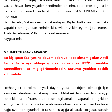
Ben inanıyorum bişey varki ihraç edildim. Fakat bunda kesin yanlışlık
var. Bu hayatı ben yaşadım kendimden eminim. Fetö terör örgütü ile
herhangi bir üyelik yada ilgim bulunsun İDAM EDİLMEYE BİLE
RAZIYIM!
Ben Devletçi, Vatansever bir vatandaşım. Kişiler hatta kurumlar hata
yapabilir ama şundan eminim ki Devletimiz kimseyi mağdur etmez.
Allah Devletimize, Milletimize zeval vermesin...
Saygılarımla,
MEHMET TURGAY KARAKOÇ
Bu kişi şuan faaliyetine devam eden ve kapatılmamış olan Aktif
Sağlık Sen'e üye olduğu için ve bu sendika FETÖ'cü sendika
zannedilerek atılmış görünmektedir. Durumu yeniden tetkik
edilmelidir.
Herhangibir bürokrat, siyasi dayım yada tanıdığım olmadığı için
kimseye derdimi anlatamıyorum. Milletvekilleri savcıları arayıp
tanıdıklarına referans olup basın açıklamaları yaparak bir şekilde
koruyorlar. Biz iğne ucu kadar alakamız olmamasına rağmen bin türlü
kağıt üzerinde oyunlarla iftira sonucu açığa alınarak, sorgusuz sualsiz