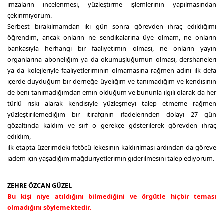
imzaların incelenmesi, yüzleştirme işlemlerinin yapılmasından
çekinmiyorum.
Serbest bırakılmamdan iki gün sonra görevden ihraç edildiğimi
öğrendim, ancak onların ne sendikalarına üye olmam, ne onların
bankasıyla herhangi bir faaliyetimin olması, ne onların yayın
organlarına aboneliğim ya da okumuşluğumun olması, dershaneleri
ya da kolejleriyle faaliyetleriminin olmamasına rağmen adını ilk defa
içerde duyduğum bir derneğe üyeliğim ve tanımadığım ve kendisinin
de beni tanımadığımdan emin olduğum ve bununla ilgili olarak da her
türlü riski alarak kendisiyle yüzleşmeyi talep etmeme rağmen
yüzleştirilemediğim bir itirafçının ifadelerinden dolayı 27 gün
gözaltında kaldım ve sırf o gerekçe gösterilerek görevden ihraç
edildim,
ilk etapta üzerimdeki fetöcü lekesinin kaldırılması ardından da göreve
iadem için yaşadığım mağduriyetlerimin giderilmesini talep ediyorum.
ZEHRE ÖZCAN GÜZEL
Bu kişi niye atıldığını bilmediğini ve örgütle hiçbir teması
olmadığını söylemektedir.