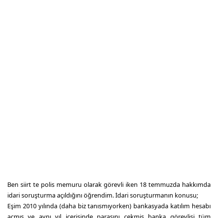
Ben siirt te polis memuru olarak görevli iken 18 temmuzda hakkımda
idari soruşturma açıldığını öğrendim. İdari soruşturmanın konusu;
Eşim 2010 yılında (daha biz tanısmıyorken) bankasyada katılım hesabı
açmış ve aynı yıl içerisinde parasını çekmiş banka görevlisi tüm