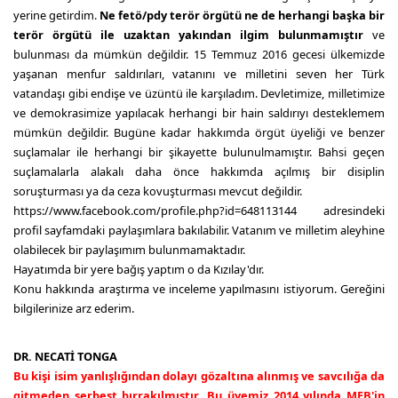
yerine getirdim.
Ne fetö/pdy terör örgütü ne de herhangi başka bir
terör örgütü ile uzaktan yakından ilgim bulunmamıştır
ve
bulunması da mümkün değildir. 15 Temmuz 2016 gecesi ülkemizde
yaşanan menfur saldırıları, vatanını ve milletini seven her Türk
vatandaşı gibi endişe ve üzüntü ile karşıladım. Devletimize, milletimize
ve demokrasimize yapılacak herhangi bir hain saldırıyı desteklemem
mümkün değildir. Bugüne kadar hakkımda örgüt üyeliği ve benzer
suçlamalar ile herhangi bir şikayette bulunulmamıştır. Bahsi geçen
suçlamalarla alakalı daha önce hakkımda açılmış bir disiplin
soruşturması ya da ceza kovuşturması mevcut değildir.
https://www.facebook.com/profile.php?id=648113144 adresindeki
profil sayfamdaki paylaşımlara bakılabilir. Vatanım ve milletim aleyhine
olabilecek bir paylaşımım bulunmamaktadır.
Hayatımda bir yere bağış yaptım o da Kızılay'dır.
Konu hakkında araştırma ve inceleme yapılmasını istiyorum. Gereğini
bilgilerinize arz ederim.
DR. NECATİ TONGA
Bu kişi isim yanlışlığından dolayı gözaltına alınmış ve savcılığa da
gitmeden serbest bırrakılmıştır. Bu üyemiz 2014 yılında MEB'in