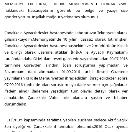
MEMURİYETTEN İHRAÇ EDİLDİK. MEMURLAR.NET OLARAK konu
hakkındaki hassasiyetinizi görerek bu belge ve yazıyı size
gönderiyorum. İnşallah mağduriyetime ses olursunuz.
Çanakkale Ayvacık devlet hastanesinde Laboratuvar Teknisyeni olarak
çalışmaktaydım.Memuriyetimde 10 yılımı cezasız olarak bitirmişken
Çanakkale Ayvacık devlet hastanesi başhekimi ve 2 müdürünün Kasıtlı
ve bilinçli olarak üzerime attıkları İFTİRA ile Ayvacık Kaymakamı
tarafından daha OHAL ilanı resmi gazetede yayımlanmadan 20.07.2016
tarihinde Görevden alındım. İdari soruşturma yapılmadan ve
Savunmam dahi alınmadan 01.09.2016 tarihli Resmi Gazetede
yayımlanan KHK ile Memuriyetten ihraç edildim. İhraç edildikten sonra
07.09.2016 tarihinde idari soruşturmaya ifade vermek için çağırılarak
ifadem alındı! İfademde yaşadığım tüm olaylar detaylı olarak yer
almaktadır. Çanakkale Valisi bile olanlara şaşkın ve bihaber
durumdadır.
FETÖ/PDY kapsamında tarafıma yapılan suçlama sadece Aktif Sağlık
Sen üyeliği ve Çanakkale il temsilcisi olmamdır.2016 Ocak ayında