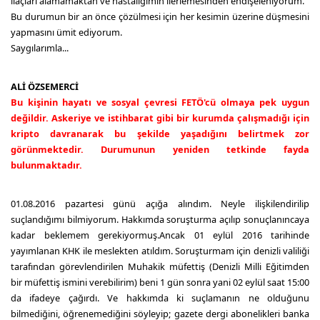
ilaçları alamamaktan ve hastalığımın ilerlemesinden endişeleniyorum.
Bu durumun bir an önce çözülmesi için her kesimin üzerine düşmesini
yapmasını ümit ediyorum.
Saygılarımla...
ALİ ÖZSEMERCİ
Bu kişinin hayatı ve sosyal çevresi FETÖ'cü olmaya pek uygun
değildir. Askeriye ve istihbarat gibi bir kurumda çalışmadığı için
kripto davranarak bu şekilde yaşadığını belirtmek zor
görünmektedir. Durumunun yeniden tetkinde fayda
bulunmaktadır.
01.08.2016 pazartesi günü açığa alındım. Neyle ilişkilendirilip
suçlandığımı bilmiyorum. Hakkımda soruşturma açılıp sonuçlanıncaya
kadar beklemem gerekiyormuş.Ancak 01 eylül 2016 tarihinde
yayımlanan KHK ile meslekten atıldım. Soruşturmam için denizli valiliği
tarafından görevlendirilen Muhakik müfettiş (Denizli Milli Eğitimden
bir müfettiş ismini verebilirim) beni 1 gün sonra yani 02 eylül saat 15:00
da ifadeye çağırdı. Ve hakkımda ki suçlamanın ne olduğunu
bilmediğini, öğrenemediğini söyleyip; gazete dergi abonelikleri banka