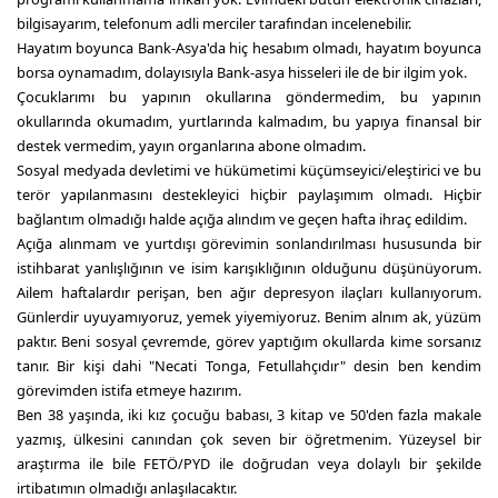
bilgisayarım, telefonum adli merciler tarafından incelenebilir.
Hayatım boyunca Bank-Asya'da hiç hesabım olmadı, hayatım boyunca
borsa oynamadım, dolayısıyla Bank-asya hisseleri ile de bir ilgim yok.
Çocuklarımı bu yapının okullarına göndermedim, bu yapının
okullarında okumadım, yurtlarında kalmadım, bu yapıya finansal bir
destek vermedim, yayın organlarına abone olmadım.
Sosyal medyada devletimi ve hükümetimi küçümseyici/eleştirici ve bu
terör yapılanmasını destekleyici hiçbir paylaşımım olmadı. Hiçbir
bağlantım olmadığı halde açığa alındım ve geçen hafta ihraç edildim.
Açığa alınmam ve yurtdışı görevimin sonlandırılması hususunda bir
istihbarat yanlışlığının ve isim karışıklığının olduğunu düşünüyorum.
Ailem haftalardır perişan, ben ağır depresyon ilaçları kullanıyorum.
Günlerdir uyuyamıyoruz, yemek yiyemiyoruz. Benim alnım ak, yüzüm
paktır. Beni sosyal çevremde, görev yaptığım okullarda kime sorsanız
tanır. Bir kişi dahi "Necati Tonga, Fetullahçıdır" desin ben kendim
görevimden istifa etmeye hazırım.
Ben 38 yaşında, iki kız çocuğu babası, 3 kitap ve 50'den fazla makale
yazmış, ülkesini canından çok seven bir öğretmenim. Yüzeysel bir
araştırma ile bile FETÖ/PYD ile doğrudan veya dolaylı bir şekilde
irtibatımın olmadığı anlaşılacaktır.