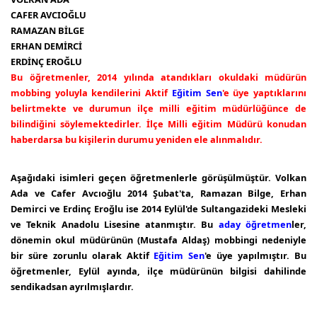
CAFER AVCIOĞLU
RAMAZAN BİLGE
ERHAN DEMİRCİ
ERDİNÇ EROĞLU
Bu öğretmenler, 2014 yılında atandıkları okuldaki müdürün
mobbing yoluyla kendilerini Aktif
Eğitim Sen
'e üye yaptıklarını
belirtmekte ve durumun ilçe milli eğitim müdürlüğünce de
bilindiğini söylemektedirler. İlçe Milli eğitim Müdürü konudan
haberdarsa bu kişilerin durumu yeniden ele alınmalıdır.
Aşağıdaki isimleri geçen öğretmenlerle görüşülmüştür. Volkan
Ada ve Cafer Avcıoğlu 2014 Şubat'ta, Ramazan Bilge, Erhan
Demirci ve Erdinç Eroğlu ise 2014 Eylül'de Sultangazideki Mesleki
ve Teknik Anadolu Lisesine atanmıştır. Bu
aday öğretmen
ler,
dönemin okul müdürünün (Mustafa Aldaş) mobbingi nedeniyle
bir süre zorunlu olarak Aktif
Eğitim Sen
'e üye yapılmıştır. Bu
öğretmenler, Eylül ayında, ilçe müdürünün bilgisi dahilinde
sendikadsan ayrılmışlardır.