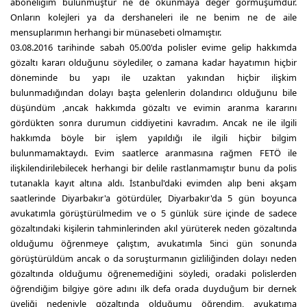
aboneliğim bulunmuştur ne de okunmaya değer görmüşümdür.
Onların kolejleri ya da dershaneleri ile ne benim ne de aile
mensuplarımın herhangi bir münasebeti olmamıştır.
03.08.2016 tarihinde sabah 05.00'da polisler evime gelip hakkımda
gözaltı kararı olduğunu söylediler, o zamana kadar hayatımın hiçbir
döneminde bu yapı ile uzaktan yakından hiçbir ilişkim
bulunmadığından dolayı başta gelenlerin dolandırıcı olduğunu bile
düşündüm ,ancak hakkımda gözaltı ve evimin aranma kararını
gördükten sonra durumun ciddiyetini kavradım. Ancak ne ile ilgili
hakkımda böyle bir işlem yapıldığı ile ilgili hiçbir bilgim
bulunmamaktaydı. Evim saatlerce aranmasına rağmen FETÖ ile
ilişkilendirilebilecek herhangi bir delile rastlanmamıştır bunu da polis
tutanakla kayıt altına aldı. İstanbul'daki evimden alıp beni akşam
saatlerinde Diyarbakır'a götürdüler, Diyarbakır'da 5 gün boyunca
avukatımla görüştürülmedim ve o 5 günlük süre içinde de sadece
gözaltındaki kişilerin tahminlerinden akıl yürüterek neden gözaltında
olduğumu öğrenmeye çalıştım, avukatımla 5inci gün sonunda
görüştürüldüm ancak o da soruşturmanın gizliliğinden dolayı neden
gözaltında olduğumu öğrenemediğini söyledi, oradaki polislerden
öğrendiğim bilgiye göre adını ilk defa orada duyduğum bir dernek
üyeliği nedeniyle gözaltında olduğumu öğrendim, avukatıma