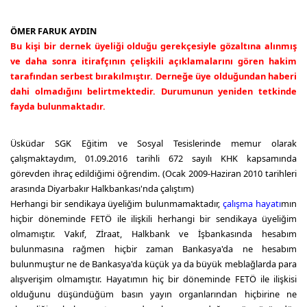
ÖMER FARUK AYDIN
Bu kişi bir dernek üyeliği olduğu gerekçesiyle gözaltına alınmış
ve daha sonra itirafçının çelişkili açıklamalarını gören hakim
tarafından serbest bırakılmıştır. Derneğe üye olduğundan haberi
dahi olmadığını belirtmektedir. Durumunun yeniden tetkinde
fayda bulunmaktadır.
Üsküdar SGK Eğitim ve Sosyal Tesislerinde memur olarak
çalışmaktaydım, 01.09.2016 tarihli 672 sayılı KHK kapsamında
görevden ihraç edildiğimi öğrendim. (Ocak 2009-Haziran 2010 tarihleri
arasında Diyarbakır Halkbankası'nda çalıştım)
Herhangi bir sendikaya üyeliğim bulunmamaktadır,
çalışma hayatı
mın
hiçbir döneminde FETÖ ile ilişkili herhangi bir sendikaya üyeliğim
olmamıştır. Vakıf, Zİraat, Halkbank ve İşbankasında hesabım
bulunmasına rağmen hiçbir zaman Bankasya'da ne hesabım
bulunmuştur ne de Bankasya'da küçük ya da büyük meblağlarda para
alışverişim olmamıştır. Hayatımın hiç bir döneminde FETÖ ile ilişkisi
olduğunu düşündüğüm basın yayın organlarından hiçbirine ne