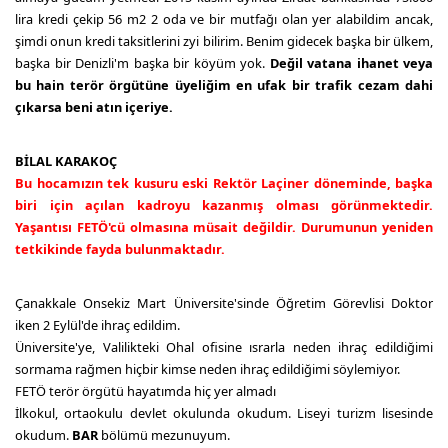
lira kredi çekip 56 m2 2 oda ve bir mutfağı olan yer alabildim ancak,
şimdi onun kredi taksitlerini zyi bilirim. Benim gidecek başka bir ülkem,
başka bir Denizli'm başka bir köyüm yok.
Değil vatana ihanet veya
bu hain terör örgütüne üyeliğim en ufak bir trafik cezam dahi
çıkarsa beni atın içeriye.
BİLAL KARAKOÇ
Bu hocamızın tek kusuru eski Rektör Laçiner döneminde, başka
biri için açılan kadroyu kazanmış olması görünmektedir.
Yaşantısı FETÖ'cü olmasına müsait değildir. Durumunun yeniden
tetkikinde fayda bulunmaktadır.
Çanakkale Onsekiz Mart Üniversite'sinde Öğretim Görevlisi Doktor
iken 2 Eylül'de ihraç edildim.
Üniversite'ye, Valilikteki Ohal ofisine ısrarla neden ihraç edildiğimi
sormama rağmen hiçbir kimse neden ihraç edildiğimi söylemiyor.
FETÖ terör örgütü hayatımda hiç yer almadı
İlkokul, ortaokulu devlet okulunda okudum. Liseyi turizm lisesinde
okudum.
BAR
bölümü mezunuyum.