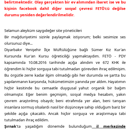
belirtmektedir. Olay gerçekten bir ev alımından ibaret ise ve bu
kişinin facebook dahil diğer sosyal çevresi FETÖ'cü değilse
durumu yeniden değerlendirilmelidir.
Selamun aleyküm saygıdeğer site yöneticileri
Bir mağduriyetimi sizinle paylaşmak istiyorum; belki sesimize ses
olursunuz diye...
Diyarbakır Yenişehir İlçe Müftülüğüne bağlı Sümer Kız Kur'an
Kursunda Kur'an Kursu öğreticiliği yapmaktaydım. FETÖ - PDY
kapsamında 10.08.2016 tarihinde açığa alındım ve 672 KHK ile
öğrendim ki hiçbir sorguya tabi tutulmadan görevden ihraç edilmişim.
Bu örgütle zerre kadar ilgim olmadığı gibi her durumda ve şartta bu
yapılanmanın karşısında, hükümetimizin yanında yer aldım. Hayatımın
hiçbir kesitinde bu cemaatle duygusal yahut organik bir bağım
olmamıştır. Eğer benim geçmişim, sosyal medya hesabım, yakın
çevrem araştırılmış olsaydı; beni etrafımda yer alan, beni tanıyan
insanlara sormuş olsalardı nasıl bir düşünceye sahip olduğum bariz bir
şekilde açığa çıkacaktı. Ancak hiçbir sorguya ve araştırmaya tabi
tutulmadan ihraç edildim.
Şırnak
'ta yaşadığım dönemde bulunduğum
il merkezinde