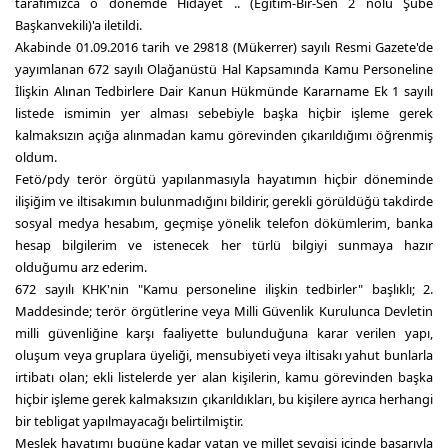
tarafımızca o dönemde Hidayet .. (Eğitim-Bir-Sen 2 nolu Şube
Başkanvekili)'a iletildi.
Akabinde 01.09.2016 tarih ve 29818 (Mükerrer) sayılı Resmi Gazete'de
yayımlanan 672 sayılı Olağanüstü Hal Kapsamında Kamu Personeline
İlişkin Alınan Tedbirlere Dair Kanun Hükmünde Kararname Ek 1 sayılı
listede ismimin yer alması sebebiyle başka hiçbir işleme gerek
kalmaksızın açığa alınmadan kamu görevinden çıkarıldığımı öğrenmiş
oldum.
Fetö/pdy terör örgütü yapılanmasıyla hayatımın hiçbir döneminde
ilişiğim ve iltisakımın bulunmadığını bildirir, gerekli görüldüğü takdirde
sosyal medya hesabım, geçmişe yönelik telefon dökümlerim, banka
hesap bilgilerim ve istenecek her türlü bilgiyi sunmaya hazır
olduğumu arz ederim.
672 sayılı KHK'nin "Kamu personeline ilişkin tedbirler" başlıklı; 2.
Maddesinde; terör örgütlerine veya Milli Güvenlik Kurulunca Devletin
milli güvenliğine karşı faaliyette bulunduğuna karar verilen yapı,
oluşum veya gruplara üyeliği, mensubiyeti veya iltisakı yahut bunlarla
irtibatı olan; ekli listelerde yer alan kişilerin, kamu görevinden başka
hiçbir işleme gerek kalmaksızın çıkarıldıkları, bu kişilere ayrıca herhangi
bir tebligat yapılmayacağı belirtilmiştir.
Meslek hayatımı bugüne kadar vatan ve millet sevgisi içinde başarıyla