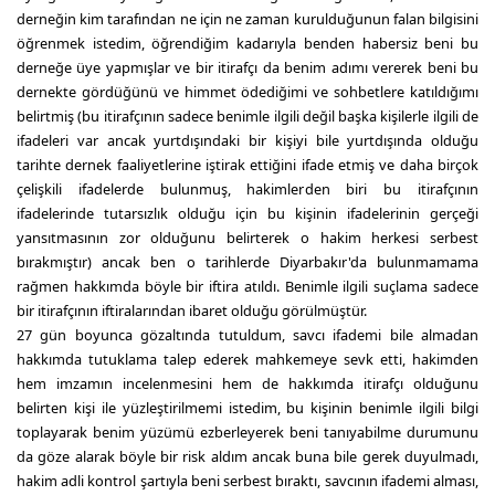
derneğin kim tarafından ne için ne zaman kurulduğunun falan bilgisini
öğrenmek istedim, öğrendiğim kadarıyla benden habersiz beni bu
derneğe üye yapmışlar ve bir itirafçı da benim adımı vererek beni bu
dernekte gördüğünü ve himmet ödediğimi ve sohbetlere katıldığımı
belirtmiş (bu itirafçının sadece benimle ilgili değil başka kişilerle ilgili de
ifadeleri var ancak yurtdışındaki bir kişiyi bile yurtdışında olduğu
tarihte dernek faaliyetlerine iştirak ettiğini ifade etmiş ve daha birçok
çelişkili ifadelerde bulunmuş, hakimlerden biri bu itirafçının
ifadelerinde tutarsızlık olduğu için bu kişinin ifadelerinin gerçeği
yansıtmasının zor olduğunu belirterek o hakim herkesi serbest
bırakmıştır) ancak ben o tarihlerde Diyarbakır'da bulunmamama
rağmen hakkımda böyle bir iftira atıldı. Benimle ilgili suçlama sadece
bir itirafçının iftiralarından ibaret olduğu görülmüştür.
27 gün boyunca gözaltında tutuldum, savcı ifademi bile almadan
hakkımda tutuklama talep ederek mahkemeye sevk etti, hakimden
hem imzamın incelenmesini hem de hakkımda itirafçı olduğunu
belirten kişi ile yüzleştirilmemi istedim, bu kişinin benimle ilgili bilgi
toplayarak benim yüzümü ezberleyerek beni tanıyabilme durumunu
da göze alarak böyle bir risk aldım ancak buna bile gerek duyulmadı,
hakim adli kontrol şartıyla beni serbest bıraktı, savcının ifademi alması,