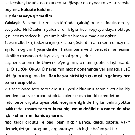
Üniversite'yi Muğla'da okurken Muğlaspor'da oynadım ve Üniversite
boyunca
kulüpte kaldım.
Hiç dersaneye gitmedim.
Y
akılaşık 8 sene turizm sektöründe çalıştığım için İngilizcem iyi
seviyede. FETÖ'cülerin yabancı dil bilgisi hep kopyaya dayalı olduğu
için, benim sadece bu yönümle bile onlardan olmadığım açıktır.
1. eşim alkolikti, tedavisi için çok caba gösterdim ama sonu olmayınca
ayrıldım oğlum 1 yaşında iken hakim bana verdi velayetini annesinin
alkolik olmasından dolayı. 2. eşim sol görüşlüdür.
Laçiner döneminde Üniversite'ye girmiş olmam şüphe oluştursa da
FETÖ TERÖR ÖRGÜTÜ hayatımın hiçbir döneminde yer almadı, FETÖ
olduğum için girmedim!
İlan başka birisi için çıkmıştı o gelmeyince
bana nasip oldu
.
2-3 sene önce fetö terör örgütü üyesi olduğunu tahmin ettiğim kişi
benden burs ve kurban istedi taleplerini kesin bir dil ile reddettim.
Fetö terör örgütü üyesi olabileceğimle ilgili de hiç bir belirti yoktur
hakkımda.
Yaşam tarzım buna hiç uygun değildir. Kısmen de olsa
içki kullanırım, bahis oynarım
.
fetö terör örgütü ile bağı olan hiçbir Banka, dergi, gazete, vakıf,
dernek, iletişim programı, organizasyon vb hiçbir bağım yoktur.