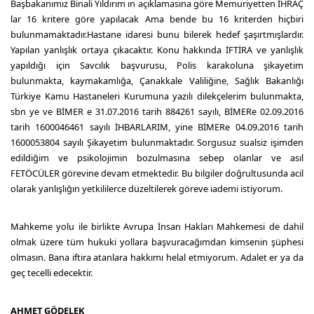
Başbakanımız Binali Yıldırım ın açıklamasına göre Memuriyetten İHRAÇ
lar 16 kritere göre yapılacak Ama bende bu 16 kriterden hiçbiri
bulunmamaktadır.Hastane idaresi bunu bilerek hedef şaşırtmışlardır.
Yapılan yanlışlık ortaya çıkacaktır. Konu hakkında İFTİRA ve yanlışlık
yapıldığı için Savcılık başvurusu, Polis karakoluna şikayetim
bulunmakta, kaymakamlığa, Çanakkale Valiliğine, Sağlık Bakanlığı
Türkiye Kamu Hastaneleri Kurumuna yazılı dilekçelerim bulunmakta,
sbn ye ve BİMER e 31.07.2016 tarih 884261 sayılı, BİMERe 02.09.2016
tarih 1600046461 sayılı İHBARLARIM, yine BİMERe 04.09.2016 tarih
1600053804 sayılı Şikayetim bulunmaktadır. Sorgusuz sualsiz işimden
edildiğim ve psikolojimin bozulmasına sebep olanlar ve asıl
FETÖCÜLER görevine devam etmektedir. Bu bilgiler doğrultusunda acil
olarak yanlışlığın yetkililerce düzeltilerek göreve iademi istiyorum.
Mahkeme yolu ile birlikte Avrupa İnsan Hakları Mahkemesi de dahil
olmak üzere tüm hukuki yollara başvuracağımdan kimsenin şüphesi
olmasın. Bana iftira atanlara hakkımı helal etmiyorum. Adalet er ya da
geç tecelli edecektir.
AHMET GÖDELEK