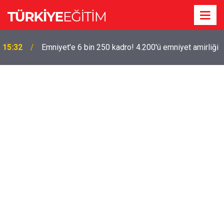
Öğrenci Affı Resmi Gazetede! Başvuru için son gün
15:28
9 Aralık