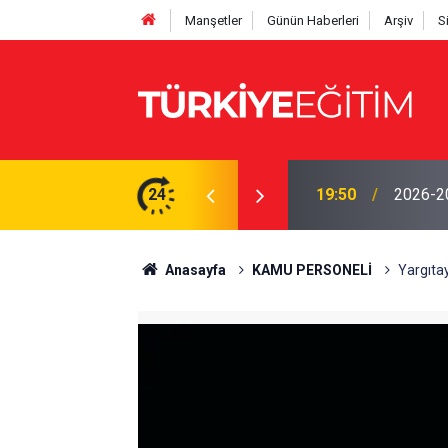
Manşetler
Günün Haberleri
Arşiv
S
yor! Ödenek modülü açılmadı, Okul müdürleri
24
19:50
2026-202
Anasayfa
KAMU PERSONELİ
Yargıtay