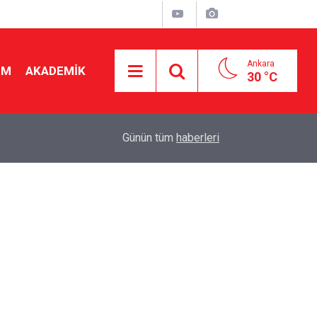
Ankara
İM
AKADEMİK
30 °C
19:46
Ücretli öğretmenlere kadro yok! Bakan Tekin Mec
Günün tüm
haberleri