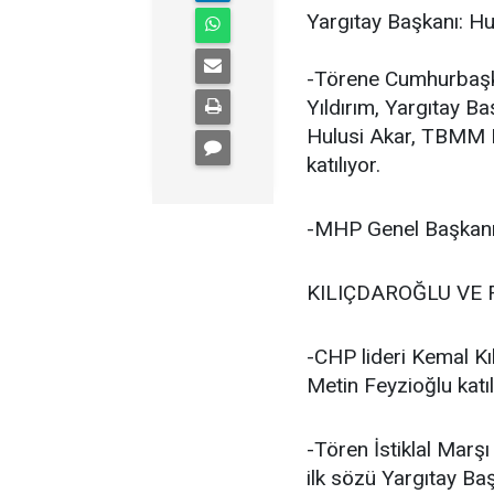
Yargıtay Başkanı: Hu
-Törene Cumhurbaşk
Yıldırım, Yargıtay B
Hulusi Akar, TBMM B
katılıyor.
-MHP Genel Başkanı D
KILIÇDAROĞLU VE 
-CHP lideri Kemal Kıl
Metin Feyzioğlu katıl
-Tören İstiklal Marş
ilk sözü Yargıtay Başk