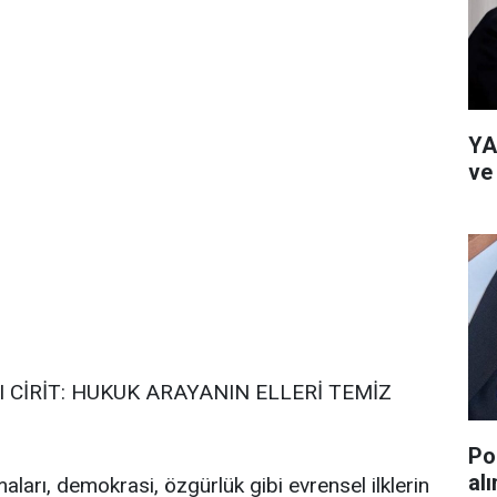
YA
ve
 CİRİT: HUKUK ARAYANIN ELLERİ TEMİZ
Po
al
şmaları, demokrasi, özgürlük gibi evrensel ilklerin