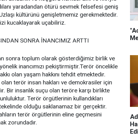
dılanı yaradandan ötürü sevmek felsefesi geniş
ır.Uzlaşı kültürünü genişletmemiz gerekmektedir.
izi kucaklayarak uçabiliriz.
"A
Me
INDAN SONRA İNANCIMIZ ARTTI
 sonra toplum olarak gösterdiğimiz birlik ve
önelik inancımızı pekiştirmiştir.Terör öncelikle
hakkı olan yaşam hakkını tehdit etmektedir.
lan terör insan hakları ve demokrasiler için
r. Bir insanlık suçu olan teröre karşı birlikte
luluktur. Terör örgütlerinin kullandıkları
 tekelinde olduğu saklanamaz bir gerçektir.
lahların terör örgütlerinin eline geçmesini
Ad
mak zorundadır.
Ha
Edi