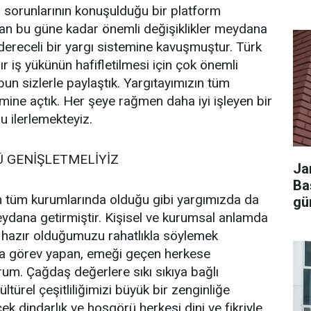
ı sorunlarının konuşulduğu bir platform
dan bu güne kadar önemli değişiklikler meydana
 dereceli bir yargı sistemine kavuşmuştur. Türk
ır iş yükünün hafifletilmesi için çok önemli
 bun sizlerle paylaştık. Yargıtayımızın tüm
şimine açtık. Her şeye rağmen daha iyi işleyen bir
u ilerlemekteyiz.
Ü GENİŞLETMELİYİZ
Ja
Ba
 tüm kurumlarında olduğu gibi yargımızda da
gü
eydana getirmiştir. Kişisel ve kurumsal anlamda
a hazır olduğumuzu rahatlıkla söylemek
'da görev yapan, emeği geçen herkese
um. Çağdaş değerlere sıkı sıkıya bağlı
ltürel çeşitliliğimizi büyük bir zenginliğe
ek dindarlık ve hoşgörü herkesi dini ve fikriyle