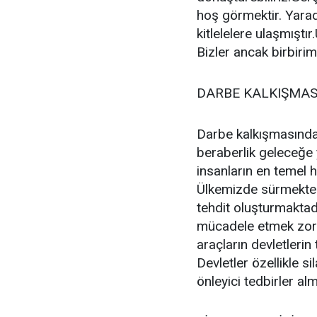
hoş görmektir. Yara
kitlelelere ulaşmışt
Bizler ancak birbirim
DARBE KALKIŞMAS
Darbe kalkışmasından
beraberlik geleceğe y
insanların en temel 
Ülkemizde sürmekte o
tehdit oluşturmaktadı
mücadele etmek zorun
araçların devletlerin
Devletler özellikle si
önleyici tedbirler al