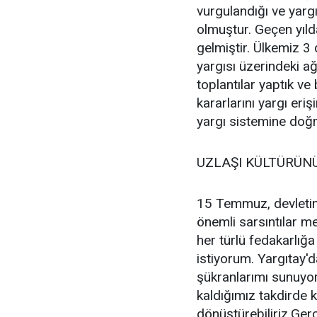
vurgulandığı ve yarg
olmuştur. Geçen yıl
gelmiştir. Ülkemiz 3
yargısı üzerindeki ağ
toplantılar yaptık ve
kararlarını yargı eri
yargı sistemine doğr
UZLAŞI KÜLTÜRÜN
15 Temmuz, devletin
önemli sarsıntılar m
her türlü fedakarlığ
istiyorum. Yargıtay
şükranlarımı sunuyor
kaldığımız takdirde kü
dönüştürebiliriz.Gerç