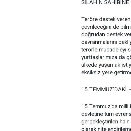
SİLAHIN SAHİBİNE
Teröre destek veren ü
çevrileceğini de bilm
doğrudan destek ver
davranmalarını bekl
terörle mücadeleyi 
yurttaşlarımıza da g
ülkede yaşamak isti
eksiksiz yere getirme
15 TEMMUZ'DAKİ H
15 Temmuz'da milli 
devletine tüm evrens
gerçekleştirilen hain
olarak nitelendirile