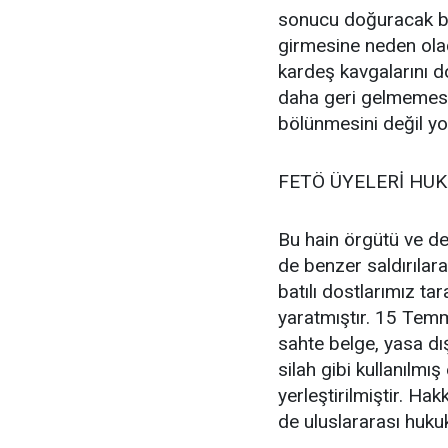
sonucu doğuracak bir
girmesine neden olac
kardeş kavgalarını d
daha geri gelmemesi
bölünmesini değil yok
FETÖ ÜYELERİ HU
Bu hain örgütü ve de
de benzer saldırılar
batılı dostlarımız ta
yaratmıştır. 15 Temm
sahte belge, yasa dışı
silah gibi kullanılmış
yerleştirilmiştir. Ha
de uluslararası huku