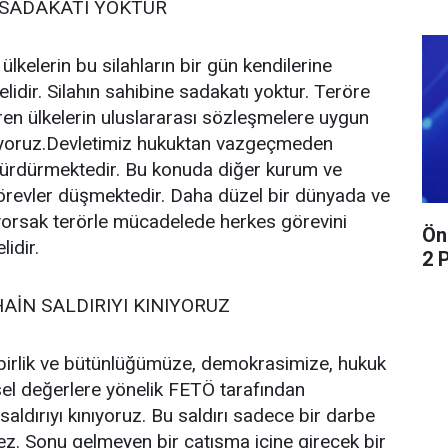
 SADAKATI YOKTUR
lkelerin bu silahların bir gün kendilerine
elidir. Silahın sahibine sadakatı yoktur. Teröre
en ülkelerin uluslararası sözleşmelere uygun
iyoruz.Devletimiz hukuktan vazgeçmeden
sürdürmektedir. Bu konuda diğer kurum ve
örevler düşmektedir. Daha düzel bir dünyada ve
yorsak terörle mücadelede herkes görevini
Ön
lidir.
2 
AİN SALDIRIYI KINIYORUZ
birlik ve bütünlüğümüze, demokrasimize, hukuk
el değerlere yönelik FETÖ tarafından
 saldırıyı kınıyoruz. Bu saldırı sadece bir darbe
mez. Sonu gelmeyen bir çatışma içine girecek bir