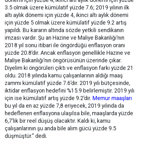
dönemi için yüzde 4, ikinci altı aylık dönemi için yüzde
3.5 olmak üzere kümülatif yüzde 7.6; 2019 yılının ilk
altı aylık dönemi için yüzde 4, ikinci altı aylık dönemi
için yüzde 5 olmak üzere kümülatif yüzde 9.2 artış
yapıldı. Bu kararın altında sözde yetkili sendikanın
imzası vardır. Şu an Hazine ve Maliye Bakanlığı’nın
2018 yıl sonu itibari ile öngördüğü enflasyon oranı
yüzde 20.8’dir. Ancak enflasyon genellikle Hazine ve
Maliye Bakanlığı’nın öngörüsünün üzerinde çıkar.
Diyelim ki öngörüleri çıktı ve enflasyon farkı yüzde 21
oldu. 2018 yılında kamu çalışanlarının aldığı maaş
zammı kümülatif yüzde 7.6’dır. 2019 yılı bütçesinde,
iktidar enflasyon hedefini %15.9 belirlemiştir. 2019 yılı
için ise kümülatif artış yüzde 9.2’dir.
Memur maaşları
bu yıl da en az yüzde 7,8 eriyecek, 2019 yılında da
hedeflenen enflasyona ulaşılsa bile, maaşlarda yüzde
6,7’lik bir reel düşüş olacaktır. Kaldı ki, kamu
çalışanlarının şu anda bile alım gücü yüzde 9.5
düşmüştür.” dedi.