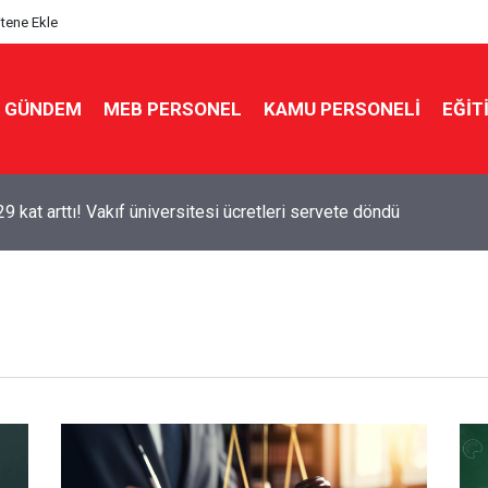
itene Ekle
GÜNDEM
MEB PERSONEL
KAMU PERSONELİ
EĞİT
sonra ikinci sırada! O öğretmenlik bölümü iş garantisi sunuyor