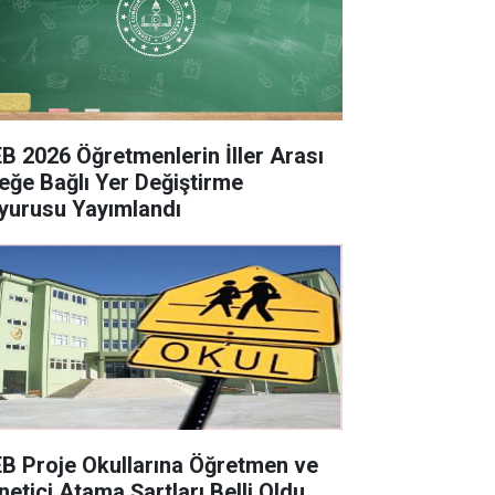
B 2026 Öğretmenlerin İller Arası
teğe Bağlı Yer Değiştirme
yurusu Yayımlandı
B Proje Okullarına Öğretmen ve
netici Atama Şartları Belli Oldu