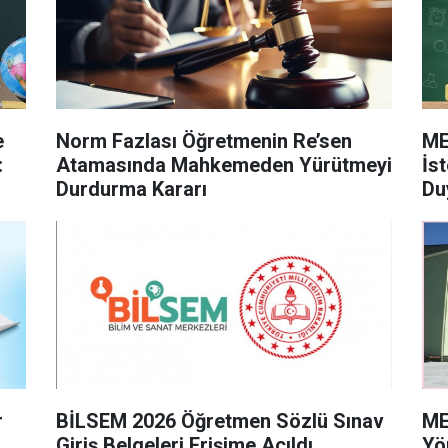
e
Norm Fazlası Öğretmenin Re’sen
ME
:
Atamasında Mahkemeden Yürütmeyi
İs
Durdurma Kararı
Du
r
BİLSEM 2026 Öğretmen Sözlü Sınav
ME
Giriş Belgeleri Erişime Açıldı
Yö