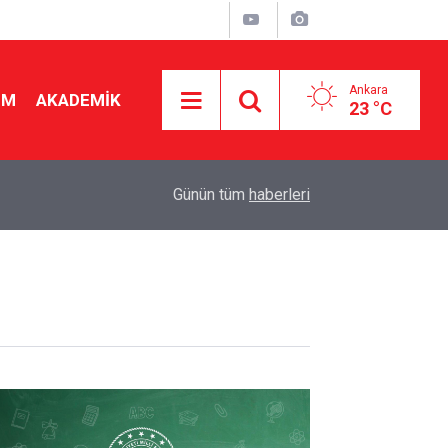
Ankara
İM
AKADEMİK
23 °C
07:55
"Diplomalı cahiller" tartışması büyüyor: Liyaka
Günün tüm
haberleri