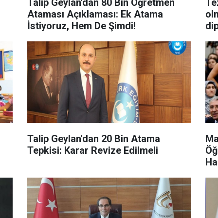
Talip Geylan'dan 80 Bin Öğretmen
Te
Ataması Açıklaması: Ek Atama
ol
İstiyoruz, Hem De Şimdi!
di
Talip Geylan'dan 20 Bin Atama
Ma
Tepkisi: Karar Revize Edilmeli
Öğ
Ha