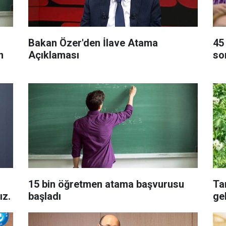
Bakan Özer'den İlave Atama
45
n
Açıklaması
so
15 bin öğretmen atama başvurusu
Ta
ız.
başladı
ge