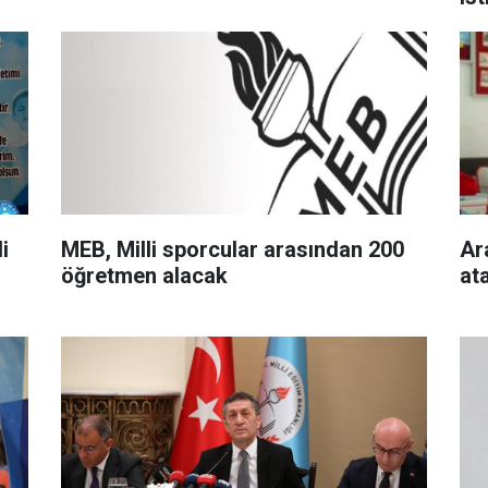
i
MEB, Milli sporcular arasından 200
Ar
öğretmen alacak
at