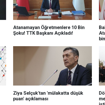
Atanamayan Öğretmenlere 10 Bin
Ba
Şoku! TTK Başkanı Açıkladı!
At
bi
Ziya Selçuk'tan 'mülakatta düşük
Dö
puan' açıklaması
me
ist