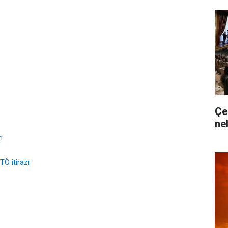
Çe
ne
ı
TÖ itirazı