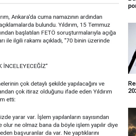
po
dırım, Ankara'da cuma namazının ardından
 açıklamalarda bulundu. Yıldırım, 15 Temmuz
dından başlatılan FETÖ soruşturmalarıyla açığa
ları ile ilgili rakamı açıkladı, "70 binin üzerinde
K İNCELEYECEĞİZ"
Re
melerinin çok detaylı şekilde yapılacağını ve
20
andan çok itiraz olduğunu ifade eden Yıldırım
m etti:
zde yarar var. İşlem yapılanların sayısından
e olur ne olmaz bana da böyle işlem yapılır diye
ceden başvuranlar da var. Ne yaptıklarını