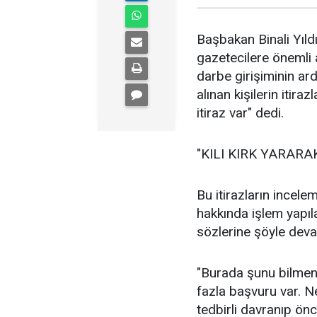
Başbakan Binali Yıl
gazetecilere önemli
darbe girişiminin ar
alınan kişilerin itiraz
itiraz var" dedi.
"KILI KIRK YARARA
Bu itirazların incele
hakkında işlem yapıl
sözlerine şöyle deva
"Burada şunu bilmeni
fazla başvuru var. N
tedbirli davranıp ön