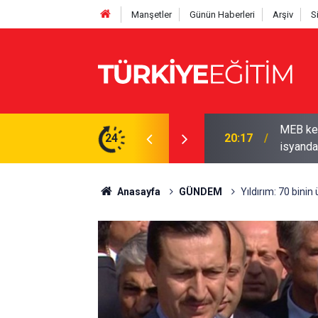
Manşetler
Günün Haberleri
Arşiv
S
yor! Ödenek modülü açılmadı, Okul müdürleri
24
19:50
2026-202
Anasayfa
GÜNDEM
Yıldırım: 70 binin