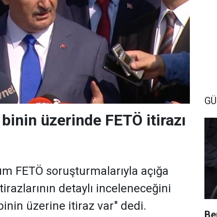
G
 binin üzerinde FETÖ itirazı
ım FETÖ soruşturmalarıyla açığa
itirazlarının detaylı inceleneceğini
binin üzerine itiraz var" dedi.
Be