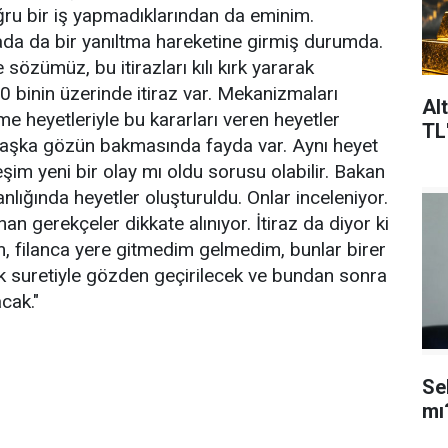
ru bir iş yapmadıklarından da eminim.
a da bir yanıltma hareketine girmiş durumda.
sözümüz, bu itirazları kılı kırk yararak
0 binin üzerinde itiraz var. Mekanizmaları
Al
e heyetleriyle bu kararları veren heyetler
TL
a başka gözün bakmasında fayda var. Aynı heyet
şim yeni bir olay mı oldu sorusu olabilir. Bakan
nlığında heyetler oluşturuldu. Onlar inceleniyor.
nan gerekçeler dikkate alınıyor. İtiraz da diyor ki
, filanca yere gitmedim gelmedim, bunlar birer
k suretiyle gözden geçirilecek ve bundan sonra
cak."
Se
mı