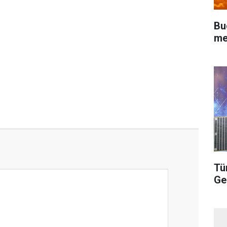
Bu
me
Tü
Ge