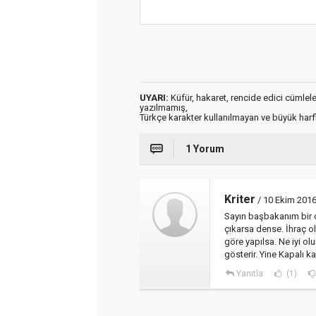
UYARI:
Küfür, hakaret, rencide edici cümleler 
yazılmamış,
Türkçe karakter kullanılmayan ve büyük har
1 Yorum
Kriter
/ 10 Ekim 2016
Sayın başbakanım bir d
çıkarsa dense. İhraç 
göre yapılsa. Ne iyi olu
gösterir. Yine Kapalı k
Yanıtla
(1)