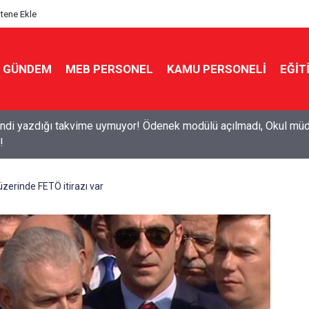
itene Ekle
GÜNDEM
MEB PERSONEL
KAMU PERSONELİ
EĞİT
7 ücretli öğretmenlik: Kimler başvurabilir, nasıl yapılır?
 üzerinde FETÖ itirazı var