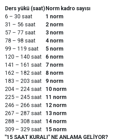
Ders yükü (saat)
Norm kadro sayısı
6 – 30 saat
1 norm
31 – 56 saat
2 norm
57 – 77 saat
3 norm
78 – 98 saat
4 norm
99 – 119 saat
5 norm
120 – 140 saat
6 norm
141 – 161 saat
7 norm
162 – 182 saat
8 norm
183 – 203 saat
9 norm
204 – 224 saat
10 norm
225 – 245 saat
11 norm
246 – 266 saat
12 norm
267 – 287 saat
13 norm
288 – 308 saat
14 norm
309 – 329 saat
15 norm
"15 SAAT KURALI" NE ANLAMA GELİYOR?