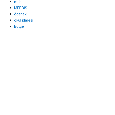
meb
MEBBİS
ödenek
okul idaresi
Bütçe