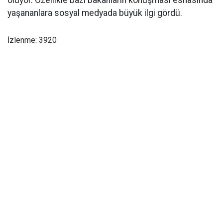
oluyor. Özellikle bazı bakanların konuşması esnasında
yaşananlara sosyal medyada büyük ilgi gördü.
İzlenme: 3920