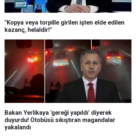
"Kopya veya torpille girilen işten elde edilen
kazanç, helaldir!"
Bakan Yerlikaya 'gereği yapıldı' diyerek
duyurdu! Otobüsü sıkıştıran magandalar
yakalandı