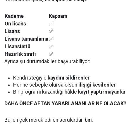
Kademe
Kapsam
Ön lisans
✅
Lisans
✅
Lisans tamamlama
✅
Lisansüstü
✅
Hazırlık sınıfı
✅
Ayrıca şu durumdakiler başvurabiliyor:
Kendi isteğiyle
kaydını sildirenler
Her ne sebeple olursa olsun
ilişiği kesilenler
Bir programı kazandığı hâlde
kayıt yaptırmayanlar
DAHA ÖNCE AFTAN YARARLANANLAR NE OLACAK?
Bu, en çok merak edilen sorulardan biri.