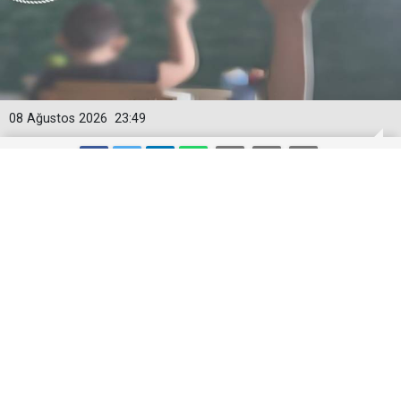
08 Ağustos 2026
23:49
9 gün seminer, 1 hafta kutlama: İşte
öğretmenin eylül maratonu
Öğretmenler 1 Eylül'de mesaiye başlıyor, seminer 11
Eylül'de bitiyor. 14-18 Eylül'deki İlköğretim Haftası'nda
sınıf ve okul öncesi öğretmenleri görev alacak.