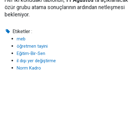
Her iki konudaki tablonun,
11 Ağustos
'ta açıklanacak
özür grubu atama sonuçlarının ardından netleşmesi
bekleniyor.
Etiketler :
meb
öğretmen tayini
Eğitim-Bir-Sen
il dışı yer değiştirme
Norm Kadro