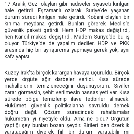
17 Aralık, Gezi olayları gibi hadiseler siyaseti kırılgan
hale getirdi. Eşzamanlı ozlarak Suriye'de yaşanan
durum süreci kırılgan hale getirdi. Kobani olayları bir
kırılma meydana getirdi. Bunları görerek Meclis'e
güvenlik paketi getirdi. Hem HDP makas değiştirdi,
hen Kandil makas değiştirdi. Madem Suriye'de bu iş
oluyor Türkiye'de de yapalım dediler. HDP ve PKK
arasında hiç bir ayrıştırcma yapmaya gerek yok, aynı
kafa yapısı...
Kuzey Irak'ta birçok karargah havaya uçuruldu. Birçok
yerde örgüte ağır darbeler verildi. Kısa sürede
mahallelerin temizleneceğini düşünüyorum. Siviller
zarar görmesin, şehit verilmesin hassasiyeti var. Kısa
sürede bölge temizlenip ilave tedbirler alınacak.
Hükümet güvenlik politikalarına savruldu demek
doğru değil. Çözüm sürecindeki rahatlamalar
hükümetin iyi niyetiyle oldu. Ama ne oldu? Örgütün
yaptığı şey bunları bozan şeydir. Birileri ben özerklik
yaratacağım diyerek fiili bir durum yaratabilir mi