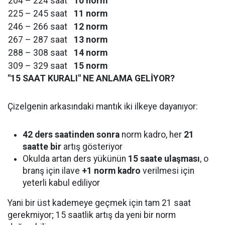
204 – 224 saat
10 norm
225 – 245 saat
11 norm
246 – 266 saat
12 norm
267 – 287 saat
13 norm
288 – 308 saat
14 norm
309 – 329 saat
15 norm
"15 SAAT KURALI" NE ANLAMA GELİYOR?
Çizelgenin arkasındaki mantık iki ilkeye dayanıyor:
42 ders saatinden sonra
norm kadro, her
21
saatte bir
artış gösteriyor
Okulda artan ders yükünün
15 saate ulaşması
, o
branş için ilave
+1 norm kadro
verilmesi için
yeterli kabul ediliyor
Yani bir üst kademeye geçmek için tam 21 saat
gerekmiyor; 15 saatlik artış da yeni bir norm