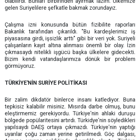
olabilirdi. Bunları birbirinden ayırmak lazım. Ülkemize
gelen Suriyelilere şefkatle bakmak zorundayız.
Çalışma izni konusunda bütün fizibilite raporları
Bakanlık tarafından çıkarıldı. "Bu kardeşlerimiz iş
piyasasına girdi, işsizlik arttı" gibi bir veri yok. Suriyeli
çalışanların kayıt altına alınması önemli bir olay. İzin
çıkmasaydı nitelikli işgücü başka ülkelere gidecekti.
Bizim kendi vatandaşlarımıza dönük bir problem
görmüyoruz.
TÜRKİYE'NİN SURİYE POLİTİKASI
Bir zalim dikdatör binlerce insanı katlediyor. Buna
tepkisiz kalabilir misiniz. Mısırda darbe olmuş, bunu
eleştirmemiz gerekiyordu. Türkiye'nin ahlaki duruşu
bölgede popülaritesini artırdı. Türkidye'nin söyledikleri
yapılsaydı DAEŞ ortaya çıkmazdı. Türkiye'nin yaptığı
uyarılar çoğu zaman yerine getirilmedi. Göç dalgası,