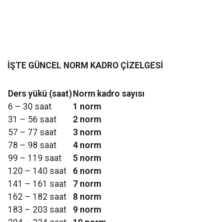
İŞTE GÜNCEL NORM KADRO ÇİZELGESİ
Ders yükü (saat)
Norm kadro sayısı
6 – 30 saat
1 norm
31 – 56 saat
2 norm
57 – 77 saat
3 norm
78 – 98 saat
4 norm
99 – 119 saat
5 norm
120 – 140 saat
6 norm
141 – 161 saat
7 norm
162 – 182 saat
8 norm
183 – 203 saat
9 norm