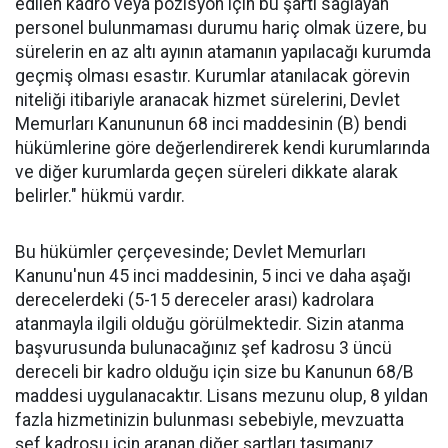
edilen kadro veya pozisyon için bu şartı sağlayan
personel bulunmaması durumu hariç olmak üzere, bu
sürelerin en az altı ayının atamanın yapılacağı kurumda
geçmiş olması esastır. Kurumlar atanılacak görevin
niteliği itibariyle aranacak hizmet sürelerini, Devlet
Memurları Kanununun 68 inci maddesinin (B) bendi
hükümlerine göre değerlendirerek kendi kurumlarında
ve diğer kurumlarda geçen süreleri dikkate alarak
belirler." hükmü vardır.
Bu hükümler çerçevesinde; Devlet Memurları
Kanunu'nun 45 inci maddesinin, 5 inci ve daha aşağı
derecelerdeki (5-15 dereceler arası) kadrolara
atanmayla ilgili olduğu görülmektedir. Sizin atanma
başvurusunda bulunacağınız şef kadrosu 3 üncü
dereceli bir kadro olduğu için size bu Kanunun 68/B
maddesi uygulanacaktır. Lisans mezunu olup, 8 yıldan
fazla hizmetinizin bulunması sebebiyle, mevzuatta
şef kadrosu için aranan diğer şartları taşımanız