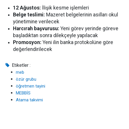
12 Ağustos:
İlişik kesme işlemleri
Belge teslimi:
Mazeret belgelerinin asılları okul
yönetimine verilecek
Harcırah başvurusu:
Yeni görev yerinde göreve
başladıktan sonra dilekçeyle yapılacak
Promosyon:
Yeni ilin banka protokolüne göre
değerlendirilecek
Etiketler :
meb
özür grubu
öğretmen tayini
MEBBİS
Atama takvimi