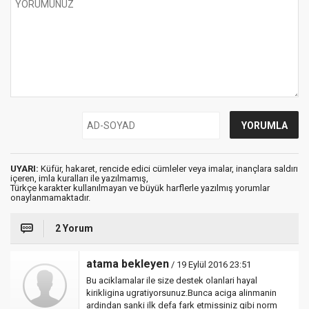
UYARI:
Küfür, hakaret, rencide edici cümleler veya imalar, inançlara saldırı
içeren, imla kuralları ile yazılmamış,
Türkçe karakter kullanılmayan ve büyük harflerle yazılmış yorumlar
onaylanmamaktadır.
2 Yorum
atama bekleyen
/ 19 Eylül 2016 23:51
Bu aciklamalar ile size destek olanlari hayal
kirikligina ugratiyorsunuz.Bunca aciga alinmanin
ardindan sanki ilk defa fark etmissiniz gibi norm