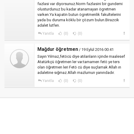
fazlasi var diyorsunuz.Norm fazlasini bir gundemi
olusturdunuz bu kadar atanamayan ögretmen
varken.Ya kapatin butun ögretmenlik fakultelerini
yada bu duruma köklu bir çözum bulun.Birazcik
adalet lutfen.
Yanıtla
(0)
(0)
Mağdur öğretmen
/ 19 Eylül 2016 00:41
Sayın Yılmaz,fetöcü diye atılanların içinde maalesef
Atatürkçü öğretmen ler var.tamamen fetö ye ters
olan öğretmen leri Fetö cü diye suçlamak Allah ın
adaletine sığmaz.Allah mazlumun yanındadır.
Yanıtla
(0)
(0)