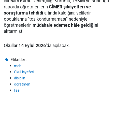
Nitekim Kamu Denetçiliği Kurumu, TBMM'ye sunduğu
raporda öğretmenlerin
CİMER şikâyetleri ve
soruşturma tehdidi
altında kaldığını; velilerin
çocuklarına "toz kondurmaması" nedeniyle
öğretmenlerin
müdahale edemez hâle geldiğini
aktarmıştı.
Okullar
14 Eylül 2026
'da açılacak.
Etiketler :
meb
Okul kıyafeti
disiplin
öğretmen
lise