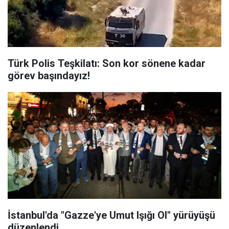
Türk Polis Teşkilatı: Son kor sönene kadar
görev başındayız!
İstanbul'da "Gazze'ye Umut Işığı Ol" yürüyüşü
düzenlendi