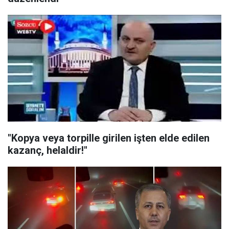
"Kopya veya torpille girilen işten elde edilen
kazanç, helaldir!"