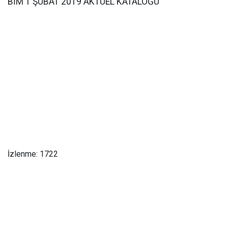
BİM 1 ŞUBAT 2019 AKTÜEL KATALOĞU
İzlenme: 1722