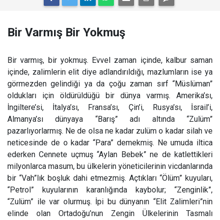
Bir Varmış Bir Yokmuş
Bir varmış, bir yokmuş. Evvel zaman içinde, kalbur saman
içinde, zalimlerin elit diye adlandırıldığı, mazlumların ise ya
görmezden gelindiği ya da çoğu zaman sırf “Müslüman”
oldukları için öldürüldüğü bir dünya varmış. Amerika’sı,
İngiltere’si, İtalya’sı, Fransa’sı, Çin’i, Rusya’sı, İsrail’i,
Almanya’sı dünyaya “Barış” adı altında “Zulüm”
pazarlıyorlarmış. Ne de olsa ne kadar zulüm o kadar silah ve
neticesinde de o kadar “Para” demekmiş. Ne umuda iltica
ederken Cennete uçmuş “Aylan Bebek” ne de katlettikleri
milyonlarca masum, bu ülkelerin yöneticilerinin vicdanlarında
bir “Vah”lık boşluk dahi etmezmiş. Açtıkları “Ölüm” kuyuları,
“Petrol” kuyularının karanlığında kaybolur; “Zenginlik”,
“Zulüm” ile var olurmuş. İpi bu dünyanın “Elit Zalimleri”nin
elinde olan Ortadoğu’nun Zengin Ülkelerinin Tasmalı