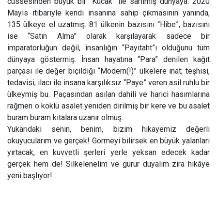
cüssesinden büyük bir “Kucak” ile sarılmış dünyaya. 2020
Mayıs itibariyle kendi insanına sahip çıkmasının yanında,
135 ülkeye el uzatmış. 81 ülkenin bazısını “Hibe”, bazısını
ise “Satın Alma” olarak karşılayarak sadece bir
imparatorluğun değil, insanlığın “Payitaht”ı olduğunu tüm
dünyaya göstermiş. İnsan hayatına “Para” denilen kağıt
parçası ile değer biçildiği “Modern(!)” ülkelere inat; teşhisi,
tedavisi, ilacı ile insana karşılıksız “Paye” veren asil ruhlu bir
ülkeymiş bu. Paçasından asılan dahili ve harici hasımlarına
rağmen o köklü asalet yeniden dirilmiş bir kere ve bu asalet
buram buram kıtalara uzanır olmuş.
Yukarıdaki senin, benim, bizim hikayemiz değerli
okuyucularım ve gerçek! Görmeyi bilirsek en büyük yalanları
yırtacak, en kuvvetli şerleri yerle yeksan edecek kadar
gerçek hem de! Silkelenelim ve gurur duyalım zira hikâye
yeni başlıyor!