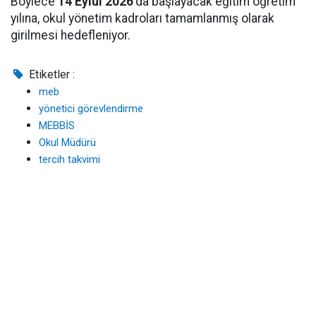
Böylece
14 Eylül 2026
'da başlayacak eğitim öğretim
yılına, okul yönetim kadroları tamamlanmış olarak
girilmesi hedefleniyor.
Etiketler :
meb
yönetici görevlendirme
MEBBİS
Okul Müdürü
tercih takvimi