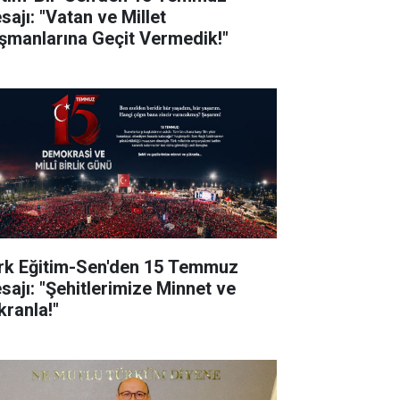
sajı: "Vatan ve Millet
şmanlarına Geçit Vermedik!"
rk Eğitim-Sen'den 15 Temmuz
sajı: "Şehitlerimize Minnet ve
kranla!"