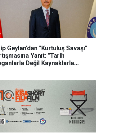
lip Geylan'dan "Kurtuluş Savaşı"
rtışmasına Yanıt: "Tarih
oganlarla Değil Kaynaklarla
nuşur"