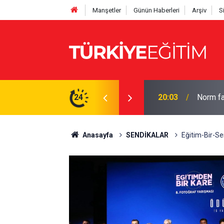
Manşetler
Günün Haberleri
Arşiv
S
hesaplayın: İşte tam çizelge
24
19:56
Bakan Te
Anasayfa
SENDİKALAR
Eğitim-Bir-Se