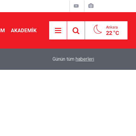
Ankara
İM
AKADEMİK
22 °C
"
19:48
Seçmeli ders düzenlemesi yargıya taşındı! Danış
Günün tüm
haberleri