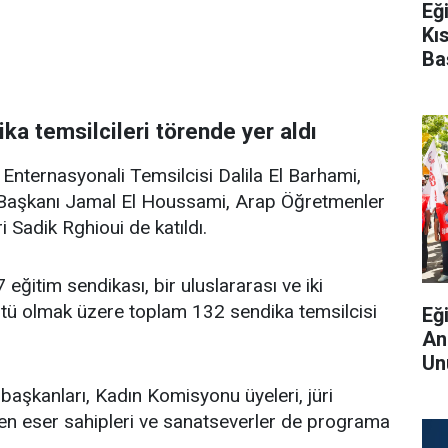
Eğ
Kı
Ba
ka temsilcileri törende yer aldı
 Enternasyonali Temsilcisi Dalila El Barhami,
 Başkanı Jamal El Houssami, Arap Öğretmenler
i Sadik Rghioui de katıldı.
eğitim sendikası, bir uluslararası ve iki
ütü olmak üzere toplam 132 sendika temsilcisi
Eğ
An
Un
başkanları, Kadın Komisyonu üyeleri, jüri
ren eser sahipleri ve sanatseverler de programa