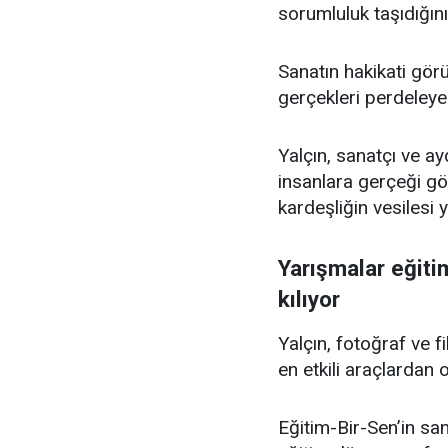
sorumluluk taşıdığını 
Sanatın hakikati görün
gerçekleri perdeleyeb
Yalçın, sanatçı ve ay
insanlara gerçeği g
kardeşliğin vesiles
Yarışmalar eğiti
kılıyor
Yalçın, fotoğraf ve f
en etkili araçlardan o
Eğitim-Bir-Sen’in san