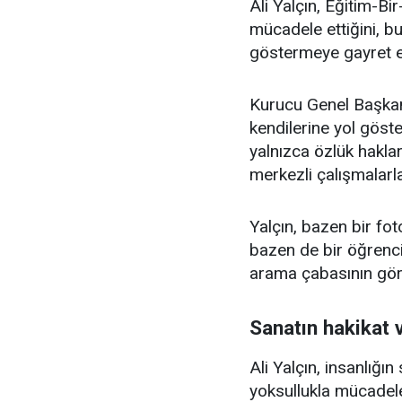
Ali Yalçın, Eğitim-Bir
mücadele ettiğini, b
göstermeye gayret etti
Kurucu Genel Başkan 
kendilerine yol göst
yalnızca özlük hakları
merkezli çalışmalarl
Yalçın, bazen bir fo
bazen de bir öğrenc
arama çabasının görü
Sanatın hakikat 
Ali Yalçın, insanlığın
yoksullukla mücadele 