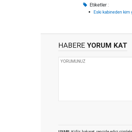
Etiketler :
Eski kabineden kim g
HABERE
YORUM KAT
UYARI:
Küfür, hakaret, rencide edici cümleler 