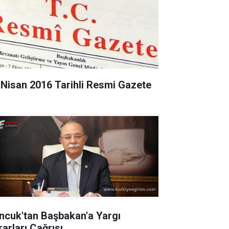
 Nisan 2016 Tarihli Resmi Gazete
ncuk'tan Başbakan'a Yargı
rarları Çağrısı