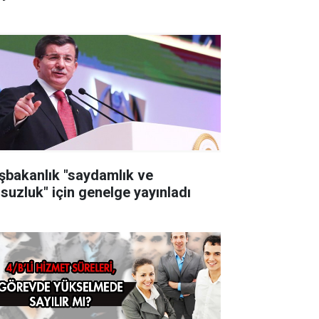
şbakanlık "saydamlık ve
lsuzluk" için genelge yayınladı