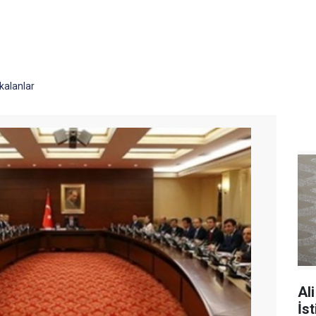
kalanlar
Al
İst