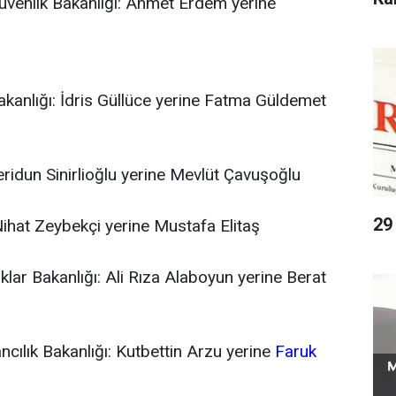
üvenlik Bakanlığı: Ahmet Erdem yerine
Bakanlığı: İdris Güllüce yerine Fatma Güldemet
Feridun Sinirlioğlu yerine Mevlüt Çavuşoğlu
29
ihat Zeybekçi yerine Mustafa Elitaş
klar Bakanlığı: Ali Rıza Alaboyun yerine Berat
cılık Bakanlığı: Kutbettin Arzu yerine
Faruk