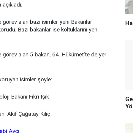
 açıkladı.
 görev alan bazı isimler yeni Bakanlar
Ha
korudu. Bazı bakanlar ise koltuklarını yeni
e görev alan 5 bakan, 64. Hükümet'te de yer
 koruyan isimler şöyle:
loji Bakanı Fikri Işık
Ge
Yö
nı Akif Çağatay Kılıç
abi Avcı