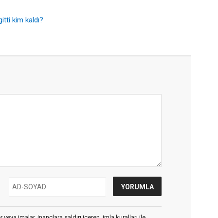
itti kim kaldı?
veya imalar, inançlara saldırı içeren, imla kuralları ile