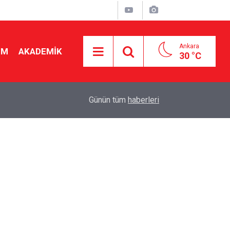
Ankara
İM
AKADEMİK
30 °C
19:46
Ücretli öğretmenlere kadro yok! Bakan Tekin Mec
Günün tüm
haberleri