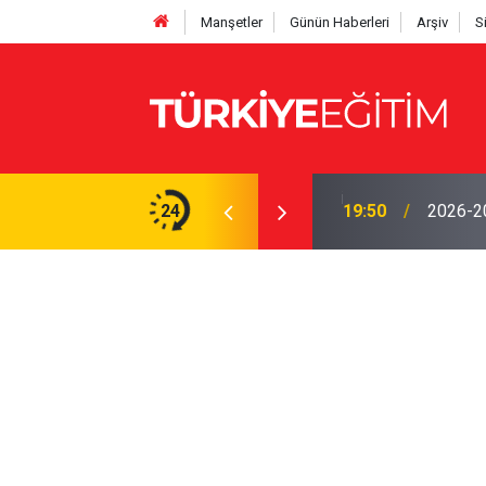
Manşetler
Günün Haberleri
Arşiv
S
yor! Ödenek modülü açılmadı, Okul müdürleri
24
19:50
2026-202