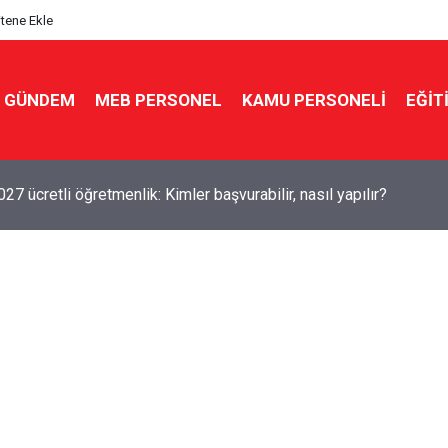
itene Ekle
GÜNDEM
MEB PERSONEL
KAMU PERSONELİ
EĞİT
7 ücretli öğretmenlik: Kimler başvurabilir, nasıl yapılır?