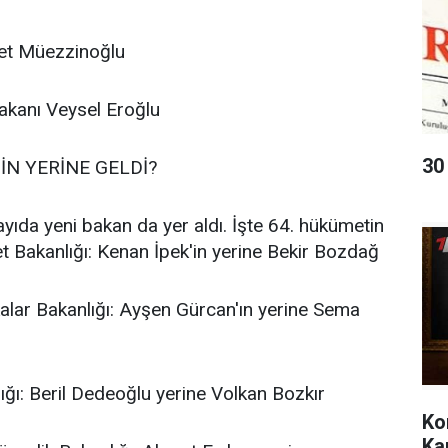
et Müezzinoğlu
akanı Veysel Eroğlu
30
İN YERİNE GELDİ?
yıda yeni bakan da yer aldı. İşte 64. hükümetin
et Bakanlığı: Kenan İpek'in yerine Bekir Bozdağ
ikalar Bakanlığı: Ayşen Gürcan'ın yerine Sema
lığı: Beril Dedeoğlu yerine Volkan Bozkır
Ko
Ka