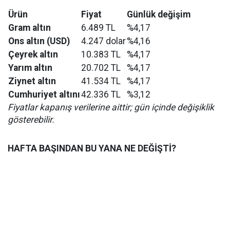
Ürün
Fiyat
Günlük değişim
Gram altın
6.489 TL
%4,17
Ons altın (USD)
4.247 dolar
%4,16
Çeyrek altın
10.383 TL
%4,17
Yarım altın
20.702 TL
%4,17
Ziynet altın
41.534 TL
%4,17
Cumhuriyet altını
42.336 TL
%3,12
Fiyatlar kapanış verilerine aittir; gün içinde değişiklik
gösterebilir.
HAFTA BAŞINDAN BU YANA NE DEĞİŞTİ?