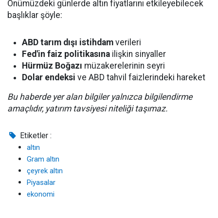
Önümüzdeki günlerde altın fiyatlarını etkileyebilecek
başlıklar şöyle:
ABD tarım dışı istihdam
verileri
Fed'in faiz politikasına
ilişkin sinyaller
Hürmüz Boğazı
müzakerelerinin seyri
Dolar endeksi
ve ABD tahvil faizlerindeki hareket
Bu haberde yer alan bilgiler yalnızca bilgilendirme
amaçlıdır, yatırım tavsiyesi niteliği taşımaz.
Etiketler :
altın
Gram altın
çeyrek altın
Piyasalar
ekonomi