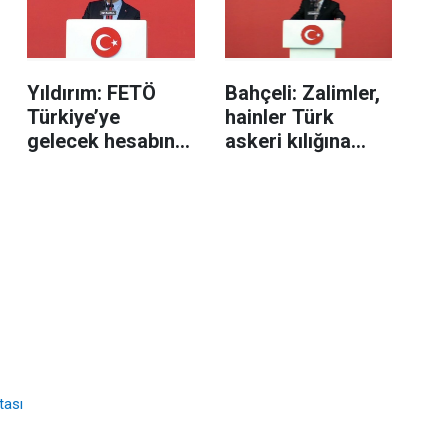
Yıldırım: FETÖ
Bahçeli: Zalimler,
Türkiye’ye
hainler Türk
gelecek hesabını
askeri kılığına
verecek
girdi
tası