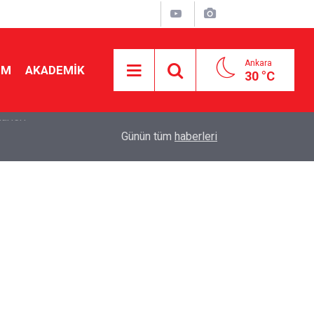
Ankara
İM
AKADEMİK
30 °C
19:46
Ücretli öğretmenlere kadro yok! Bakan Tekin Mec
Günün tüm
haberleri