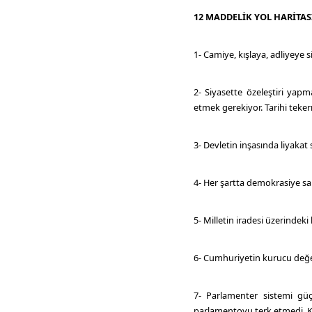
12 MADDELİK YOL HARİTAS
1- Camiye, kışlaya, adliyeye 
2- Siyasette özeleştiri yapma
etmek gerekiyor. Tarihi teker
3- Devletin inşasında liyakat 
4- Her şartta demokrasiye sah
5- Milletin iradesi üzerindeki
6- Cumhuriyetin kurucu değer
7- Parlamenter sistemi g
parlamentoyu terk etmedi. Ku