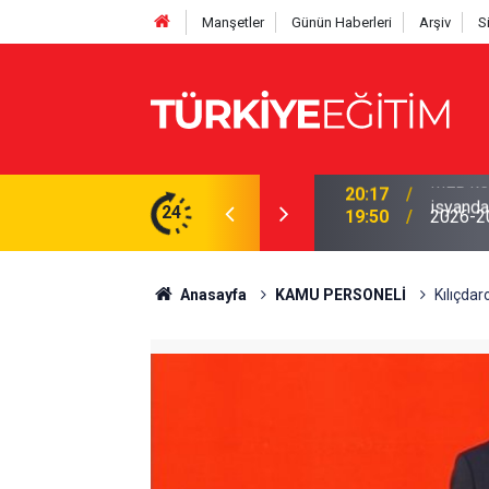
Manşetler
Günün Haberleri
Arşiv
S
yor! Ödenek modülü açılmadı, Okul müdürleri
24
19:50
2026-202
Anasayfa
KAMU PERSONELİ
Kılıçdar