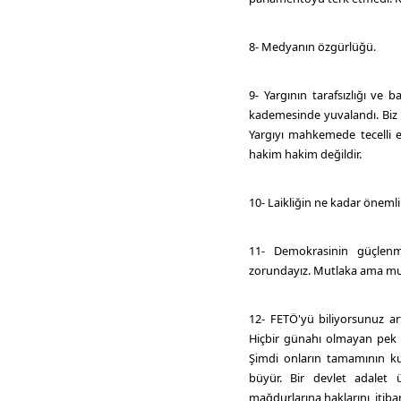
8- Medyanın özgürlüğü.
9- Yargının tarafsızlığı ve 
kademesinde yuvalandı. Biz
Yargıyı mahkemede tecelli e
hakim hakim değildir.
10- Laikliğin ne kadar önem
11- Demokrasinin güçlenm
zorundayız. Mutlaka ama mut
12- FETÖ'yü biliyorsunuz ar
Hiçbir günahı olmayan pek ç
Şimdi onların tamamının ku
büyür. Bir devlet adalet 
mağdurlarına haklarını, itibar