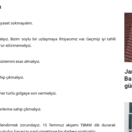
I
siyaset sokmayalım.
lıyız. Bizim soylu bir uzlaşmaya ihtiyacımız var. Geçmişi iyi tahlil
rür ettirmemeliyiz.
sistemini esas almalıyız.
Ja
ip çıkmalıyız.
Ba
gü
 her türlü gölgeye son vermeliyiz.
lerine sahip çıkmalıyız.
üçlendirmek zorundayız. 15 Temmuz akşamı TBMM dik durarak
rtuluş Savaşı'nı nasıl yönettiyse bir darbeyi püskürttü.