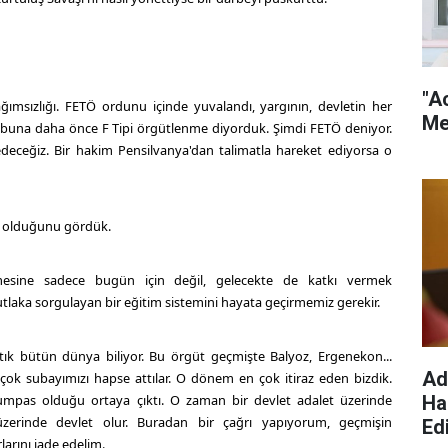
"A
bağımsızlığı. FETÖ ordunu içinde yuvalandı, yargının, devletin her
Me
 buna daha önce F Tipi örgütlenme diyorduk. Şimdi FETÖ deniyor.
deceğiz. Bir hakim Pensilvanya'dan talimatla hareket ediyorsa o
li olduğunu gördük.
esine sadece bugün için değil, gelecekte de katkı vermek
laka sorgulayan bir eğitim sistemini hayata geçirmemiz gerekir.
tık bütün dünya biliyor. Bu örgüt geçmişte Balyoz, Ergenekon...
Ad
ok subayımızı hapse attılar. O dönem en çok itiraz eden bizdik.
Ha
mpas olduğu ortaya çıktı. O zaman bir devlet adalet üzerinde
üzerinde devlet olur. Buradan bir çağrı yapıyorum, geçmişin
Edi
larını iade edelim.