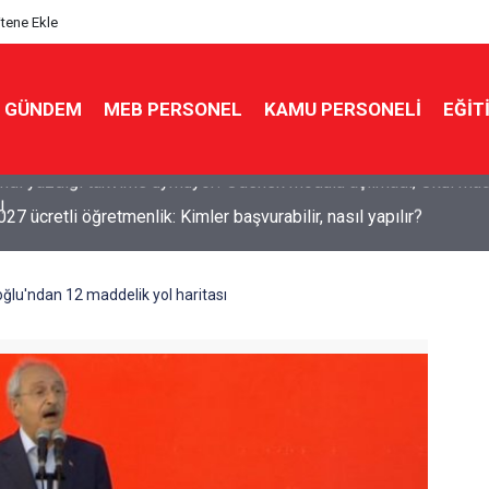
itene Ekle
GÜNDEM
MEB PERSONEL
KAMU PERSONELİ
EĞİT
7 ücretli öğretmenlik: Kimler başvurabilir, nasıl yapılır?
oğlu'ndan 12 maddelik yol haritası