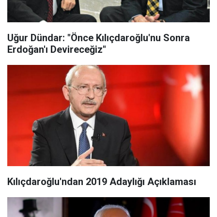
Uğur Dündar: "Önce Kılıçdaroğlu'nu Sonra
Erdoğan'ı Devireceğiz"
Kılıçdaroğlu'ndan 2019 Adaylığı Açıklaması