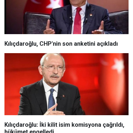
Kılıçdaroğlu, CHP'nin son anketini açıkladı
Kılıçdaroğlu: İki kilit isim komisyona çağrıldı,
hükümet engelledi