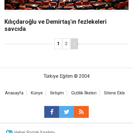
Kılıçdaroğlu ve Demirtaş'ın fezlekeleri
savcıda
1
2
Türkiye Eğitim © 2004
Anasayfa
Künye
İletişim
Gizlilik İlkeleri
Sitene Ekle
Haber Portalı Yazılımı