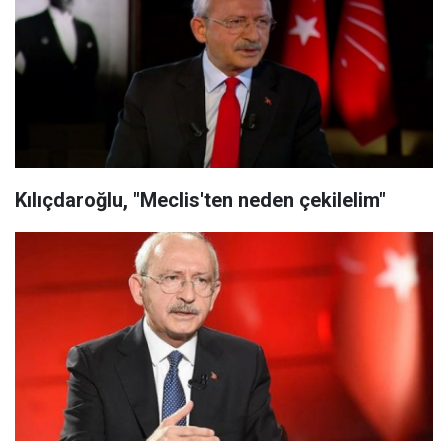
Kılıçdaroğlu, "Meclis'ten neden çekilelim"