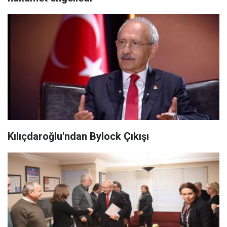
Kılıçdaroğlu'ndan Bylock Çıkışı