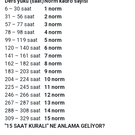
Ders yükü (saat)
Norm kadro sayısı
6 – 30 saat
1 norm
31 – 56 saat
2 norm
57 – 77 saat
3 norm
78 – 98 saat
4 norm
99 – 119 saat
5 norm
120 – 140 saat
6 norm
141 – 161 saat
7 norm
162 – 182 saat
8 norm
183 – 203 saat
9 norm
204 – 224 saat
10 norm
225 – 245 saat
11 norm
246 – 266 saat
12 norm
267 – 287 saat
13 norm
288 – 308 saat
14 norm
309 – 329 saat
15 norm
"15 SAAT KURALI" NE ANLAMA GELİYOR?