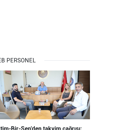
B PERSONEL
itim-Bir-Sen'den takvim çağrısı: