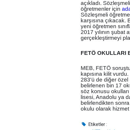
açıkladı. Sözleşmel
öğretmenler için
ad
Sözleşmeli öğretmen
karşısına çıkacak. 
yeni öğretmen sını
2017 yılının şubat 
gerçekleştirmeyi pla
FETÖ OKULLARI 
MEB, FETÖ soruştu
kapısına kilit vurdu.
283'ü de diğer özel
belirlenen bin 17 ok
söz konusu okulları 
lisesi, Anadolu ya d
belirlendikten sonra
okulu olarak hizme
Etiketler :