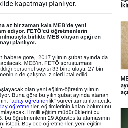
ekilde kapatmayı planlıyor.
İki
na az bir zaman kala MEB'de yeni
m ediyor. FETÖ'cü öğretmenlerin
rılmasıyla birlikte MEB oluşan açığı en
mayı planlıyor.
an habere göre, 2017 yılının şubat ayında da
yapılacak. MEB'in, FETÖ soruşturması
dığı personel sayısı 33 bine ulaştı. 27 bin
ninin de çalışma izinleri iptal edildi.
ME
ayd
şlayacak olan yeni eğitim-öğretim yılının
aç
rüyor. Buna göre bu yılın şubat ayında atanan
in, "
aday öğretmen
lik" süreci tamamlanacak.
day öğretmen
ler, eğitimlerinin kalan bölümünü
layacak. İl milli eğitim müdürlüklerini bu
 bu öğretmenlerin 29 Ağustos'ta atamasının
ını istedi. Böylece öğretmenler, yeni eğitim