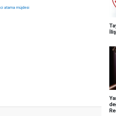
inci atama müjdesi
Ta
İl
Ya
de
Re