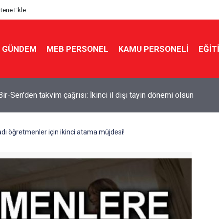
itene Ekle
GÜNDEM
MEB PERSONEL
KAMU PERSONELİ
EĞİT
e müdürlüğü sınavında 6 aydır sessizlik! Sözlü tarihi açıklanma
dı öğretmenler için ikinci atama müjdesi!