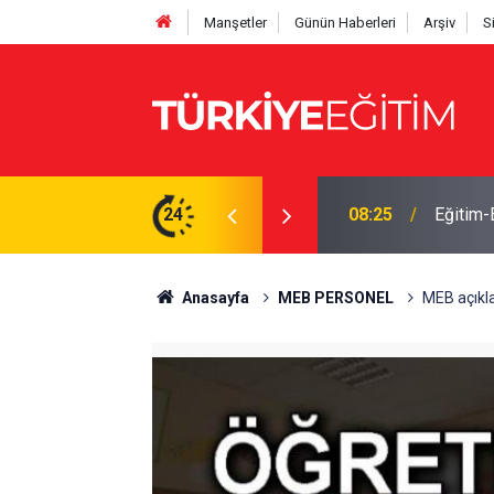
Manşetler
Günün Haberleri
Arşiv
S
: İkinci il dışı tayin dönemi olsun
24
08:23
MEB Şub
Anasayfa
MEB PERSONEL
MEB açıkla