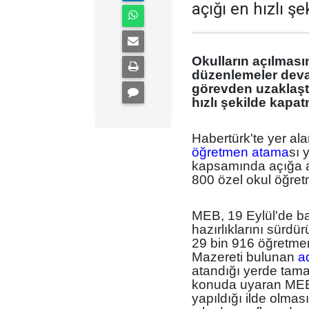
açığı en hızlı ş
Okulların açılması
düzenlemeler deva
görevden uzaklaştı
hızlı şekilde kapat
Habertürk'te yer al
öğretmen atama
sı 
kapsamında açığa al
800 özel okul öğretme
MEB, 19 Eylül'de ba
hazırlıklarını sürdü
29 bin 916 öğretmen
Mazereti bulunan
a
atandığı yerde tamam
konuda uyaran MEB,
yapıldığı ilde olmas