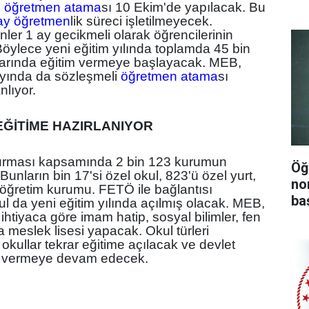
i
öğretmen atama
sı 10 Ekim'de yapılacak. Bu
ay öğretmen
lik süreci işletilmeyecek.
ler 1 ay gecikmeli olarak öğrencilerinin
Böylece yeni eğitim yılında toplamda 45 bin
flarında eğitim vermeye başlayacak. MEB,
ayında da sözleşmeli
öğretmen atama
sı
nlıyor.
EĞİTİME HAZIRLANIYOR
rması kapsamında 2 bin 123 kurumun
Öğ
 Bunların bin 17'si özel okul, 823'ü özel yurt,
no
 öğretim kurumu. FETÖ ile bağlantısı
ba
ul da yeni eğitim yılında açılmış olacak. MEB,
ihtiyaca göre imam hatip, sosyal bilimler, fen
a meslek lisesi yapacak. Okul türleri
 okullar tekrar eğitime açılacak ve devlet
t vermeye devam edecek.