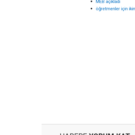
MEB açıkladı
öğretmenler için ik