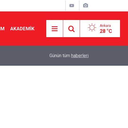
Ankara
İM
AKADEMİK
28 °C
dı
08:20
"Sınıf öğretmenliği de bir branştır" Maaş karşılığ
Günün tüm
haberleri