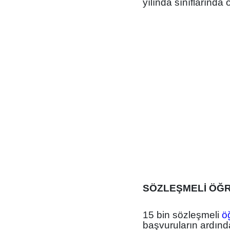
yılında sınıflarında 
SÖZLEŞMELİ ÖĞR
15 bin sözleşmeli
ö
başvuruların ardınd