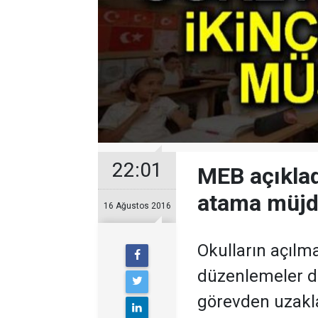
22:01
MEB açıklad
atama müjd
16 Ağustos 2016
Okulların açılm
düzenlemeler d
görevden uzakla