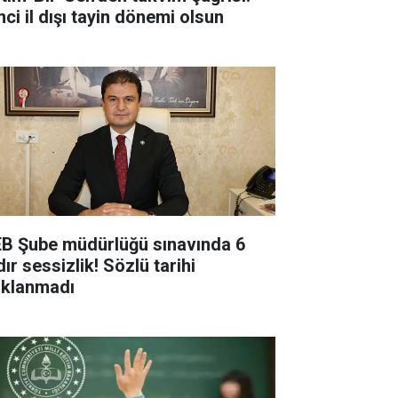
nci il dışı tayin dönemi olsun
B Şube müdürlüğü sınavında 6
ır sessizlik! Sözlü tarihi
ıklanmadı