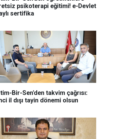
retsiz psikoterapi eğitimi! e-Devlet
ylı sertifika
itim-Bir-Sen'den takvim çağrısı:
nci il dışı tayin dönemi olsun