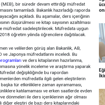
(MEB), bir süredir devam ettirdiği müfredat
üc
ona
şamasını tamamladı. Bakanlık hazırladığı raporda
ayacağını açıkladı. Bu aşamalar, ders içeriğinin
ısının düşürülmesi ve kitap sayısının azaltılması
le müfredat sadeleştirilecek. Müfredata uygun
-2018 öğretim yılında öğrencilere dağıtılacak.
en ve velilerden görüş alan Bakanlık, AB,
D ve Japonya müfredatlarını inceledi. Bu
programları
ve ders kitaplarının hazırlanma,
anmasına yönelik inceleme ve araştırma yaparak
Eğ
 Müfredat değişikliğinde bu rapordan
İki
menlerden müfredatla ilgili gelen eleştirilerin
 başka tür etkinliklere zaman ayıramaması,
tkinliklere katılamaması ve erken saatlerde evden
ve dönmeleri ile ders içeriklerinin ağır olması
li diğer eleştiri de bazı ders kitaplarındaki