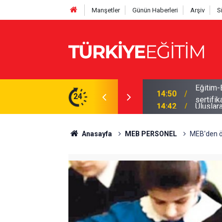
Manşetler
Günün Haberleri
Arşiv
S
 ücretsiz psikoterapi eğitimi! e-Devlet onaylı
24
14:42
Uluslar
Anasayfa
MEB PERSONEL
MEB'den ö