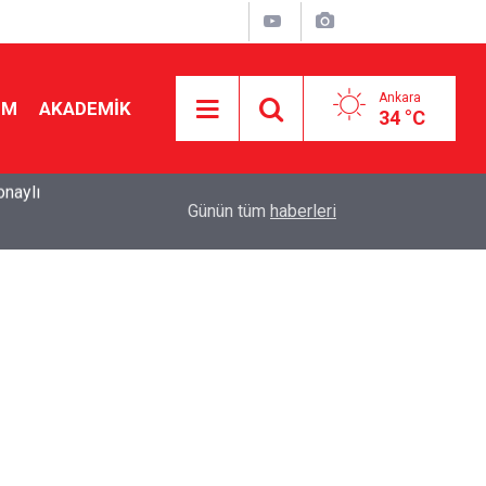
Ankara
İM
AKADEMİK
34 °C
14:29
"Habur görüntüsü olmayacak": Dönüş planının deta
Günün tüm
haberleri