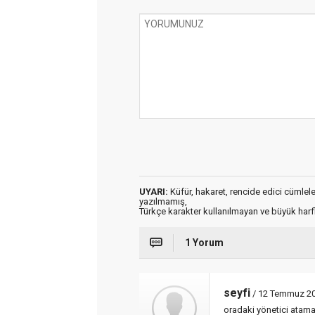
UYARI:
Küfür, hakaret, rencide edici cümleler 
yazılmamış,
Türkçe karakter kullanılmayan ve büyük har
1 Yorum
seyfi
/ 12 Temmuz 20
oradaki yönetici atam