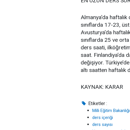
EN UZUN DERS SÜR
Almanya’da haftalık d
sınıflarda 17-23, üs
Avusturya’da haftalık 
sınıflarda 25 ve ort
ders saati, ilköğret
saat. Finlandiya’da 
değişiyor. Türkiye’d
altı saatten haftalık 
KAYNAK: KARAR
Etiketler :
Milli Eğitim Bakanlığı
ders içeriği
ders sayısı