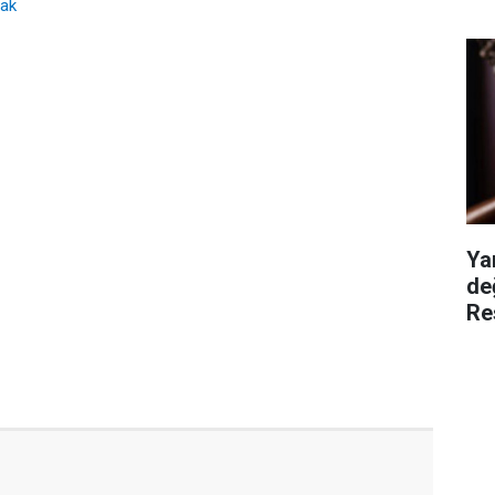
cak
Ya
de
Re