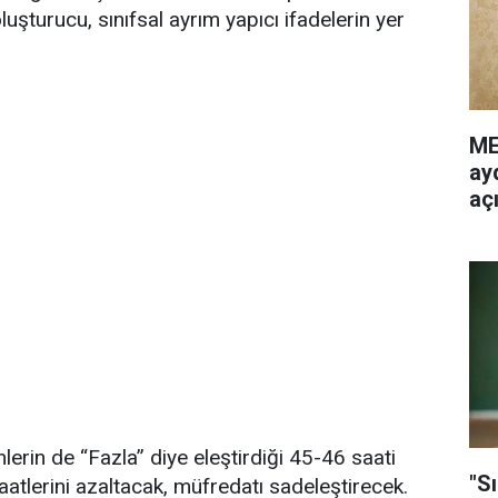
oluşturucu, sınıfsal ayrım yapıcı ifadelerin yer
ME
ayd
aç
rin de “Fazla” diye eleştirdiği 45-46 saati
"Sı
aatlerini azaltacak, müfredatı sadeleştirecek.