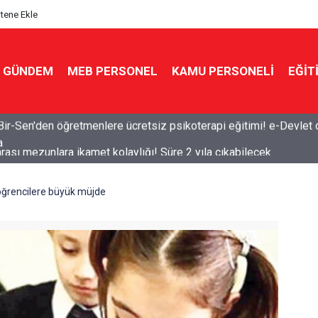
itene Ekle
GÜNDEM
MEB PERSONEL
KAMU PERSONELİ
EĞİT
arası mezunlara ikamet kolaylığı! Süre 2 yıla çıkabilecek
ğrencilere büyük müjde