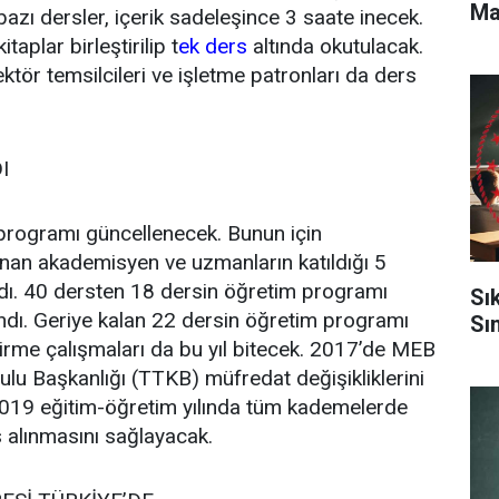
Ma
bazı dersler, içerik sadeleşince 3 saate inecek.
taplar birleştirilip t
ek ders
altında okutulacak.
ktör temsilcileri ve işletme patronları da ders
I
 programı güncellenecek. Bunun için
nan akademisyen ve uzmanların katıldığı 5
ldı. 40 dersten 18 dersin öğretim programı
Sı
ndı. Geriye kalan 22 dersin öğretim programı
Sı
irme çalışmaları da bu yıl bitecek. 2017’de MEB
ulu Başkanlığı (TTKB) müfredat değişikliklerini
019 eğitim-öğretim yılında tüm kademelerde
 alınmasını sağlayacak.