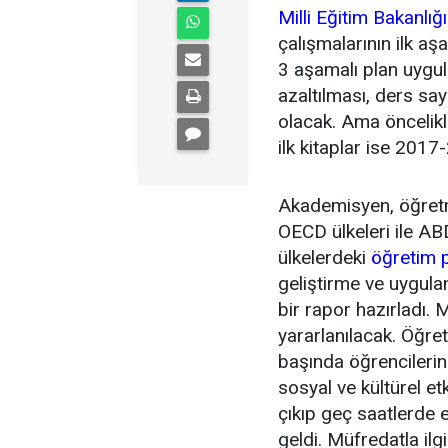
Milli Eğitim Bakanlığı
çalışmalarının ilk a
3 aşamalı plan uygul
azaltılması, ders say
olacak. Ama öncelik
ilk kitaplar ise 2017
Akademisyen, öğretm
OECD ülkeleri ile AB
ülkelerdeki
öğretim 
geliştirme ve uygul
bir rapor hazırladı.
yararlanılacak. Öğret
başında öğrencilerin
sosyal ve kültürel e
çıkıp geç saatlerde e
geldi. Müfredatla ilgi