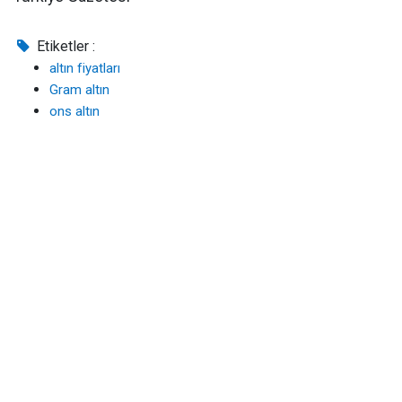
Etiketler :
altın fiyatları
Gram altın
ons altın