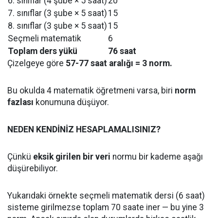
6. sınıflar (4 şube × 5 saat)
20
7. sınıflar (3 şube × 5 saat)
15
8. sınıflar (3 şube × 5 saat)
15
Seçmeli matematik
6
Toplam ders yükü
76 saat
Çizelgeye göre
57-77 saat aralığı = 3 norm.
Bu okulda 4 matematik öğretmeni varsa, biri
norm
fazlası
konumuna düşüyor.
NEDEN KENDİNİZ HESAPLAMALISINIZ?
Çünkü
eksik girilen bir veri
normu bir kademe aşağı
düşürebiliyor.
Yukarıdaki örnekte seçmeli matematik dersi (6 saat)
sisteme girilmezse toplam 70 saate iner — bu yine 3