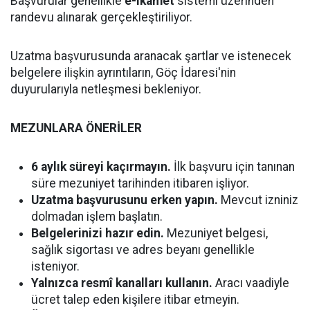
Başvurular genellikle
e-ikamet
sistemi üzerinden
randevu alınarak gerçekleştiriliyor.
Uzatma başvurusunda aranacak şartlar ve istenecek
belgelere ilişkin ayrıntıların, Göç İdaresi'nin
duyurularıyla netleşmesi bekleniyor.
MEZUNLARA ÖNERİLER
6 aylık süreyi kaçırmayın.
İlk başvuru için tanınan
süre mezuniyet tarihinden itibaren işliyor.
Uzatma başvurusunu erken yapın.
Mevcut izniniz
dolmadan işlem başlatın.
Belgelerinizi hazır edin.
Mezuniyet belgesi,
sağlık sigortası ve adres beyanı genellikle
isteniyor.
Yalnızca resmî kanalları kullanın.
Aracı vaadiyle
ücret talep eden kişilere itibar etmeyin.