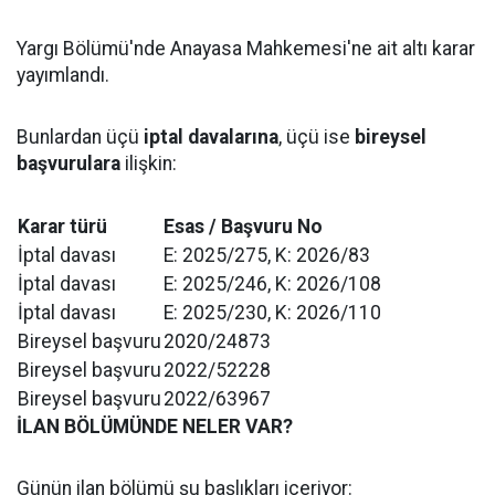
Yargı Bölümü'nde Anayasa Mahkemesi'ne ait altı karar
yayımlandı.
Bunlardan üçü
iptal davalarına
, üçü ise
bireysel
başvurulara
ilişkin:
Karar türü
Esas / Başvuru No
İptal davası
E: 2025/275, K: 2026/83
İptal davası
E: 2025/246, K: 2026/108
İptal davası
E: 2025/230, K: 2026/110
Bireysel başvuru
2020/24873
Bireysel başvuru
2022/52228
Bireysel başvuru
2022/63967
İLAN BÖLÜMÜNDE NELER VAR?
Günün ilan bölümü şu başlıkları içeriyor: