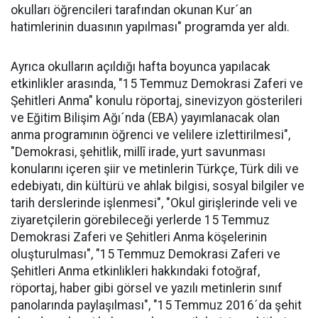
okulları öğrencileri tarafından okunan Kur´an
hatimlerinin duasının yapılması" programda yer aldı.
Ayrıca okulların açıldığı hafta boyunca yapılacak
etkinlikler arasında, "15 Temmuz Demokrasi Zaferi ve
Şehitleri Anma" konulu röportaj, sinevizyon gösterileri
ve Eğitim Bilişim Ağı´nda (EBA) yayımlanacak olan
anma programının öğrenci ve velilere izlettirilmesi",
"Demokrasi, şehitlik, millî irade, yurt savunması
konularını içeren şiir ve metinlerin Türkçe, Türk dili ve
edebiyatı, din kültürü ve ahlak bilgisi, sosyal bilgiler ve
tarih derslerinde işlenmesi", "Okul girişlerinde veli ve
ziyaretçilerin görebileceği yerlerde 15 Temmuz
Demokrasi Zaferi ve Şehitleri Anma köşelerinin
oluşturulması", "15 Temmuz Demokrasi Zaferi ve
Şehitleri Anma etkinlikleri hakkındaki fotoğraf,
röportaj, haber gibi görsel ve yazılı metinlerin sınıf
panolarında paylaşılması", "15 Temmuz 2016´da şehit