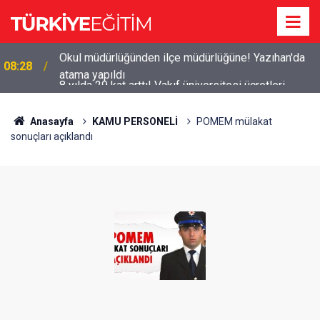
8 yılda 29 kat arttı! Vakıf üniversitesi ücretleri
08:08
servete döndü
Anasayfa
KAMU PERSONELİ
POMEM mülakat
sonuçları açıklandı