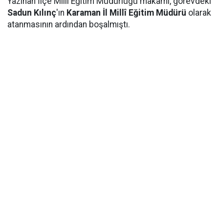
Yazıhan İlçe Millî Eğitim Müdürlüğü makamı, görevdeki
Sadun Kılınç
'ın
Karaman İl Millî Eğitim Müdürü
olarak
atanmasının ardından boşalmıştı.