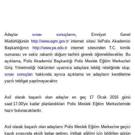
Adaylar
sınav sonuçları
nı, Emniyet Genel
Müdürlüğünün
http://www.egm.gov.tr
internet sitesi ilePolis Akademisi
Başkanlığının
http://www.pa.edu.tr
internet sitesinden T.C. kimlik
numarası ve sekiz rakamlı doğum tarihini girerek öğrenebilecekler. Bu
açıklama, Polis Akademisi Başkanlığı Polis Meslek Eğitim Merkezleri
Giriş Yönetmeliği hükümleri uyarınca adaylara tebliğ niteliğinde olup,
sınav sonuçları
hakkında ayrıca açıklama ve adayların kendilerine
yazılı tebligat yapılmayacaktır.
Asil olarak başarılı olan adaylar en geç 17 Ocak 2016 günü
saat:17.00'ye kadar planlandıkları Polis Meslek Eğitim Merkezlerinde
hazır bulunacaklardır.
Asil olarak başarılı olan adayların Polis Meslek Eğitim Merkezine geçici
kaydı sırasında eksik belge getiren, intibak eğitimi için bildirilen günün