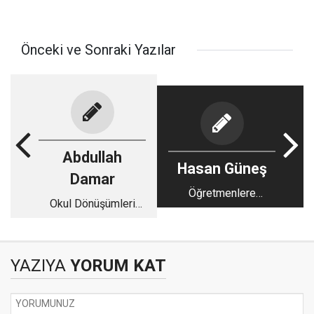
Önceki ve Sonraki Yazılar
Abdullah
Hasan Güneş
Damar
Öğretmenlere
Okul Dönüşümleri
Yönelik(Öğrencilerce)
Yapılırken
Şiddettin Nedenleri
Öğretmenler Mağdur
Ve Önleme Yönteml
Edilmemeli
YAZIYA
YORUM KAT