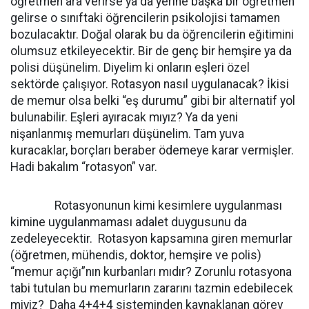
öğretmen ara verirse ya da yerine başka bir öğretmen
gelirse o sınıftaki öğrencilerin psikolojisi tamamen
bozulacaktır. Doğal olarak bu da öğrencilerin eğitimini
olumsuz etkileyecektir. Bir de genç bir hemşire ya da
polisi düşünelim. Diyelim ki onların eşleri özel
sektörde çalışıyor. Rotasyon nasıl uygulanacak? İkisi
de memur olsa belki “eş durumu” gibi bir alternatif yol
bulunabilir. Eşleri ayıracak mıyız? Ya da yeni
nişanlanmış memurları düşünelim. Tam yuva
kuracaklar, borçları beraber ödemeye karar vermişler.
Hadi bakalım “rotasyon” var.
Rotasyonunun kimi kesimlere uygulanması
kimine uygulanmaması adalet duygusunu da
zedeleyecektir. Rotasyon kapsamına giren memurlar
(öğretmen, mühendis, doktor, hemşire ve polis)
“memur açığı”nın kurbanları mıdır? Zorunlu rotasyona
tabi tutulan bu memurların zararını tazmin edebilecek
miyiz? Daha 4+4+4 sisteminden kaynaklanan görev