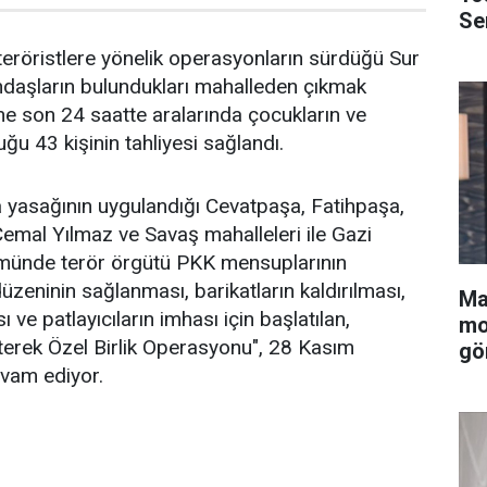
Se
 teröristlere yönelik operasyonların sürdüğü Sur
andaşların bulundukları mahalleden çıkmak
rine son 24 saatte aralarında çocukların ve
ğu 43 kişinin tahliyesi sağlandı.
 yasağının uygulandığı Cevatpaşa, Fatihpaşa,
Cemal Yılmaz ve Savaş mahalleleri ile Gazi
ümünde terör örgütü PKK mensuplarının
zeninin sağlanması, barikatların kaldırılması,
Ma
 ve patlayıcıların imhası için başlatılan,
mo
erek Özel Birlik Operasyonu", 28 Kasım
gö
vam ediyor.