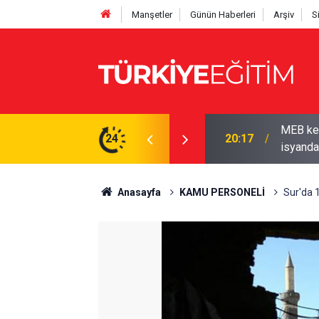
Manşetler
Günün Haberleri
Arşiv
S
yor! Ödenek modülü açılmadı, Okul müdürleri
24
19:50
2026-202
Anasayfa
KAMU PERSONELİ
Sur'da 1