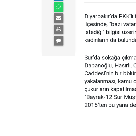
Diyarbakır'da PKK'lı
ilçesinde, "bazı vat
istediği" bilgisi üze
kadınların da bulundu
Sur'da sokağa çıkma
Dabanoğlu, Hasırlı, 
Caddesi'nin bir böl
yakalanması, kamu dü
çukurların kapatılması
"Bayrak-12 Sur Müşt
2015'ten bu yana de