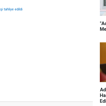
i tahliye edildi
"A
Me
Ad
Ha
Edi