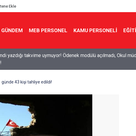
itene Ekle
GÜNDEM
MEB PERSONEL
KAMU PERSONELİ
EĞİT
7 ücretli öğretmenlik: Kimler başvurabilir, nasıl yapılır?
 günde 43 kişi tahliye edildi!