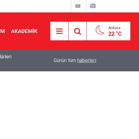
Ankara
İM
AKADEMİK
22 °C
19:46
Ücretli öğretmenlere kadro yok! Bakan Tekin Mec
Günün tüm
haberleri