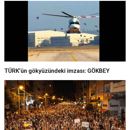
TÜRK’ün gökyüzündeki imzası: GÖKBEY