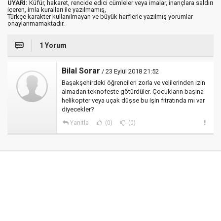
UYARI:
Küfür, hakaret, rencide edici cümleler veya imalar, inançlara saldırı
içeren, imla kuralları ile yazılmamış,
Türkçe karakter kullanılmayan ve büyük harflerle yazılmış yorumlar
onaylanmamaktadır.
1 Yorum
Bilal Sorar
/ 23 Eylül 2018 21:52
Başakşehirdeki öğrencileri zorla ve velilerinden izin
almadan teknofeste götürdüler. Çocukların başına
helikopter veya uçak düşse bu işin fıtratında mı var
diyecekler?
Yanıtla
(0)
(0)