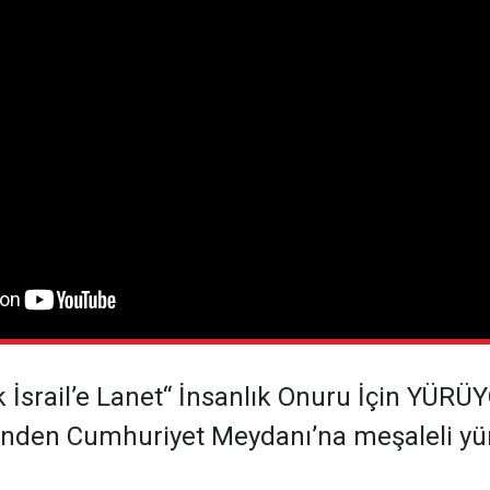
ek İsrail’e Lanet“ İnsanlık Onuru İçin YÜR
’nden Cumhuriyet Meydanı’na meşaleli yür