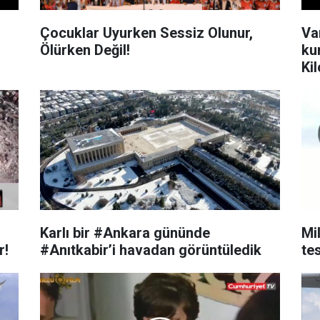
Çocuklar Uyurken Sessiz Olunur,
Va
Ölürken Değil!
ku
Kil
Karlı bir #Ankara gününde
Mi
r!
#Anıtkabir’i havadan görüntüledik
te