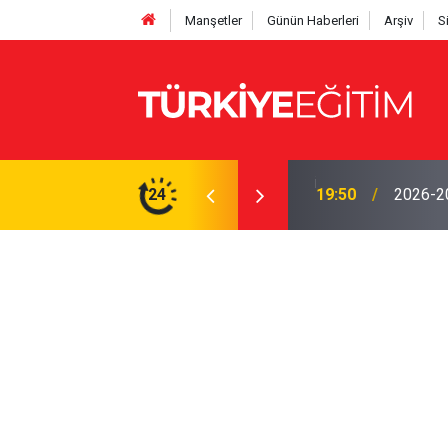
Manşetler
Günün Haberleri
Arşiv
S
yor! Ödenek modülü açılmadı, Okul müdürleri
24
19:50
2026-202