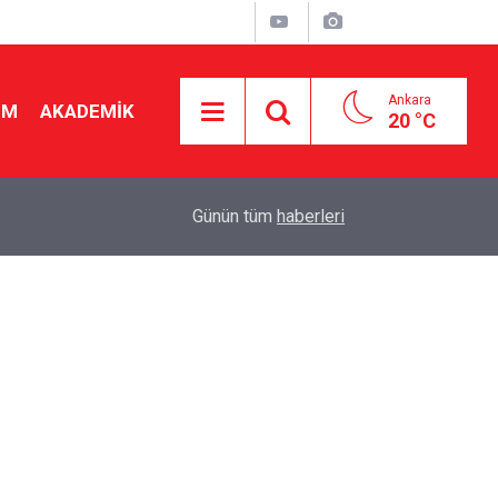
Ankara
İM
AKADEMİK
20 °C
19:46
Ücretli öğretmenlere kadro yok! Bakan Tekin Mec
Günün tüm
haberleri