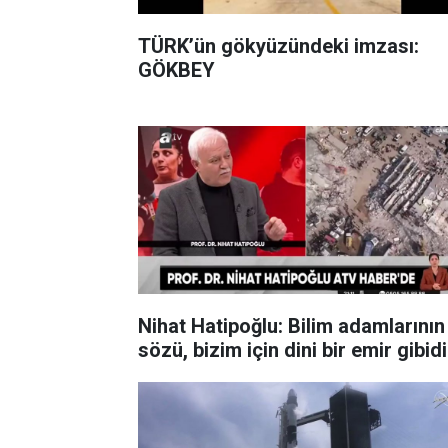
TÜRK’ün gökyüzündeki imzası:
GÖKBEY
Nihat Hatipoğlu: Bilim adamlarının
sözü, bizim için dini bir emir gibidi