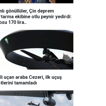
nlı gönüllüler, Çin deprem
rtarma ekibine otlu peynir yedirdi:
osu 170 lira..
lli uçan araba Cezeri, ilk uçuş
stlerini tamamladı