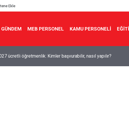
itene Ekle
GÜNDEM
MEB PERSONEL
KAMU PERSONELİ
EĞİT
7 ücretli öğretmenlik: Kimler başvurabilir, nasıl yapılır?